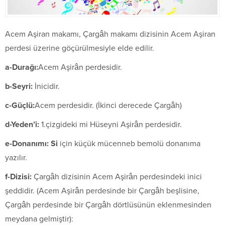
Acem Aşiran makamı, Çargâh makamı dizisinin Acem Aşiran
perdesi üzerine göçürülmesiyle elde edilir.
a-Durağı:
Acem Aşirân perdesidir.
b-Seyri:
İnicidir.
c-Güçlü:
Acem perdesidir. (İkinci derecede Çargâh)
d-Yeden’i:
1.çizgideki mi Hüseyni Aşirân perdesidir.
e-Donanımı:
Si
için küçük mücenneb bemolü donanıma
yazılır.
f-Dizisi:
Çargâh dizisinin Acem Aşirân perdesindeki inici
şeddidir. (Acem Aşirân perdesinde bir Çargâh beşlisine,
Çargâh perdesinde bir Çargâh dörtlüsünün eklenmesinden
meydana gelmiştir):