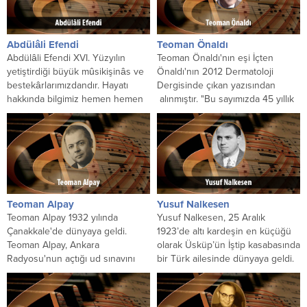
Abdülâli Efendi
Teoman Önaldı
Abdülâli Efendi XVI. Yüzyılın
Teoman Önaldı'nın eşi İçten
yetiştirdiği büyük mûsikişinâs ve
Önaldı'nın 2012 Dermatoloji
bestekârlarımızdandır. Hayatı
Dergisinde çıkan yazısından
hakkında bilgimiz hemen hemen
alınmıştır. "Bu sayımızda 45 yıllık
yok gibidir. Tahminlere göre
dermatoloji uzmanı, 60 yıllık
Kanuni Sultan...
sanatçı 43...
Teoman Alpay
Yusuf Nalkesen
Teoman Alpay 1932 yılında
Yusuf Nalkesen, 25 Aralık
Çanakkale'de dünyaya geldi.
1923’de altı kardeşin en küçüğü
Teoman Alpay, Ankara
olarak Üsküp’ün İştip kasabasında
Radyosu'nun açtığı ud sınavını
bir Türk ailesinde dünyaya geldi.
kazanarak, radyonun saz
Yeni kurulan...
sanatçıları arasına katıldı...