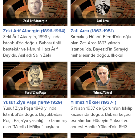
Zeki Arif Ataergin (1896-1964)
Zati Arca (1863-1951)
Zeki Ârif Ataergin, 1896 yılında
Sırmakeş Hüsnü Efendi’nin oğlu
İstanbul'da doğdu. Babası ünlü
olan Zati Arca 1863 yılında
bestekâr ve kânunî Hacı Ârif
İstanbul’da, Bayezid’in Sarayiçi
Bey'dir. Asıl adı Salih Zeki
mahallesinde doğdu. İlkokul
olduğu...
çağında, takriben sekiz on
yaşlarında...
Yusuf Ziya Paşa (1849-1929)
Yılmaz Yüksel (1937- )
Yusuf Ziya Paşa 1849 yılında
5 Nisan 1937 de Çorum'un İskilip
İstanbul’da doğdu. Büyükbabası
kazasında doğdu. Babası keçeci
Reşit Paşa’ya yakınlığı ile tanınmış
esnafından Hüseyin Yüksel ve
olan “Meclis-i Mâliye” başkanı
annesi Hanife Yüksel'dir. 1943
Mehmet Şakir Bey’dir....
yılında babasının...