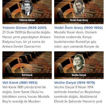
Yıldırım Gürses (1939-2001)
Yesâri Âsım Arsoy (1900-1992)
21 Ocak 1939'da Bursa'da doğdu.
Mustafa Yesari Asım, Osmanlı
Henüz yirmi yaşındayken Ankara
fütühatı sıralarında, Konya
Radyosu'nun, bir yıl sonra da
bozkırlarından Rumeli'ye göç
Ankara Devlet Operası'nın
eden, aynı zamanda Konyar da
sınavlarını kazandı. İktisadi...
denilen göçmenlerden, Şeyh
Ömer namı...
Veli Kanık (1881-1953)
Vecihe Daryal (1914-1979)
Veli Kanık 1881 yılında İzmir’de
Vecihe Daryal 9 Nisan 1914
doğdu. İzmir Sanat Okulu’nu
tarihinde İstanbul’un Beylerbeyi
bitirdikten sonra, hocası Mustafa
semtinde doğdu. Abdülmecid
Bey’in aracılığı ile Muzika-i
Efendi ile Şahende Hanım’ın yedi