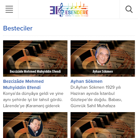
Besteciler
Bezcizâde Mehmed
Ayhan Sökmen
Muhyiddin Efendi
Dr.Ayhan Sökmen 1929 yılı
Konya’da dünyâya geldi ve yine
Haziran ayında İstanbul
aynı şehirde iyi bir tahsil gördü.
Göztepe'de doğdu. Babası,
Lârende’ye (Karaman) giderek
Gümrük Sahil Muhafaza
Halvetî şeyhlerinden
motorlarında makinist olan Ali
Nûreddinzâde Molla Çelebi’ye
Rıza Bey, annesi...
intisâb...