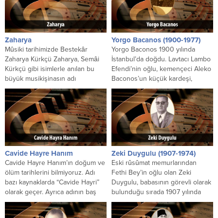
Zaharya
Yorgo Bacanos (1900-1977)
Mûsiki tarihimizde Bestekâr
Yorgo Baconos 1900 yılında
Zaharya Kürkçü Zaharya, Semâi
İstanbul’da doğdu. Lavtacı Lambo
Kürkçü gibi isimlerle anılan bu
Efendi’nin oğlu, kemençeci Aleko
büyük musikişinasın adı
Baconos’un küçük kardeşi,
“Zacccharias”tır. Hayatı hakkındaki
kemençeci Anastas’ın yeğeni,
bilgilerimiz bazı...
kemençeci Sotiri...
Cavide Hayre Hanım
Zeki Duygulu (1907-1974)
Cavide Hayre Hanım’ın doğum ve
Eski rûsûmat memurlarından
ölüm tarihlerini bilmiyoruz. Adı
Fethi Bey’in oğlu olan Zeki
bazı kaynaklarda “Cavide Hayri”
Duygulu, babasının görevli olarak
olarak geçer. Ayrıca adının baş
bulunduğu sırada 1907 yılında
tarafına “Karaosman-zâde”...
Beyrut’ta doğdu. Fethi Bey’in...