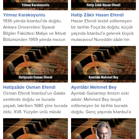
Yılmaz Karakoyunlu
Hatip Zâkir Hasan Efendi
1936 yılında İstanbul'da doğdu.
Hasan Efendi tesbit edilemeyen
Ankara Üniversitesi Siyasal
bir tarihte Foça’da doğdu; küçük
Bilgiler Fakültesi Maliye ve İktisat
yaşında İstanbul’a gelerek büyük
Bölümünden 1959 yılında mezun
mutasavvuf Nureddin-zâde’nin
oldu. ABD'de Georgia
hizmetlerinde bulundu. Bir
Üniversitesi'nde...
yandan genel...
Hatipzâde Osman Efendi
Ayıntâbi Mehmet Bey
Osman Efendi İstanbul’un Galata
Ayıntab Gaziantep ilimizin eski
semtinde doğdu ve burada
adıdır; Mehmed Bey tespit
yaşadı; takriben 1680 yine burada
edilemeyen bir tarihte burada
öldü. XVII. Yüzyılın ünlü mûsiki
doğdu. Genç yaşında İstanbul’a
hocalarındandır. Çağdaşı...
gelerek askerlik mesleğine girdi...