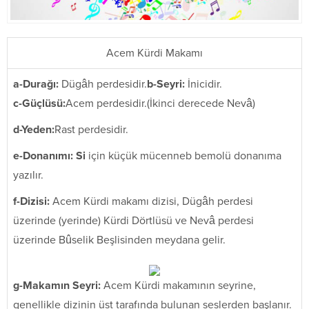
Acem Kürdi Makamı
a-Durağı:
Dügâh perdesidir.
b-Seyri:
İnicidir.
c-Güçlüsü:
Acem perdesidir.(İkinci derecede Nevâ)
d-Yeden:
Rast perdesidir.
e-Donanımı:
Si
için küçük mücenneb bemolü donanıma
yazılır.
f-Dizisi:
Acem Kürdi makamı dizisi, Dügâh perdesi
üzerinde (yerinde) Kürdi Dörtlüsü ve Nevâ perdesi
üzerinde Bûselik Beşlisinden meydana gelir.
g-Makamın Seyri:
Acem Kürdi makamının seyrine,
genellikle dizinin üst tarafında bulunan seslerden başlanır.