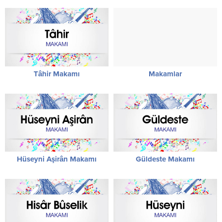
Tâhir Makamı
Makamlar
Hüseyni Aşirân Makamı
Güldeste Makamı