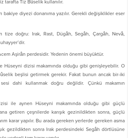
z tarafta Tiz Bûselik kullanılır.
in bakiye diyezi donanıma yazılır. Gerekli değişiklikler eser
n tize doğru: Irak, Rast, Dügâh, Segâh, Çargâh, Nevâ,
uhayyer’dir.
cem Aşirân perdesidir. Yedenin önemi büyüktür.
e Hüseyni dizisi makamında olduğu gibi genişleyebilir. O
elik beşlisi getirmek gerekir. Fakat bunun ancak bir-iki
iki sesi dahi kullanmak doğru değildir. Çünkü makamın
zisi ile aynen Hüseyni makamında olduğu gibi güçlü
ana getiren çeşnilerde karışık gezinildikten sonra, güçlü
rım karar yapılır. Bu arada gereken yerlerde gereken asma
rışık gezildikten sonra Irak perdesindeki Segâh dörtlüsüne