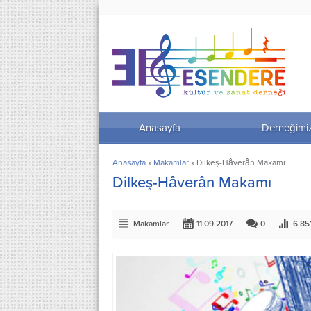
Anasayfa
Derneğimi
Anasayfa
»
Makamlar
»
Dilkeş-Hâverân Makamı
Dilkeş-Hâverân Makamı
Makamlar
11.09.2017
0
6.85