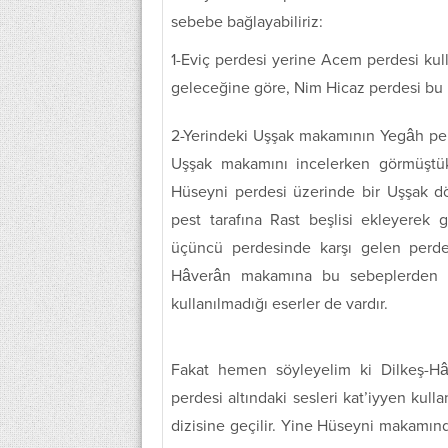
sebebe bağlayabiliriz:
1-Eviç perdesi yerine Acem perdesi kul
geleceğine göre, Nim Hicaz perdesi bu N
2-Yerindeki Uşşak makamının Yegâh perde
Uşşak makamını incelerken görmüştük
Hüseyni perdesi üzerinde bir Uşşak d
pest tarafına Rast beşlisi ekleyerek 
üçüncü perdesinde karşı gelen perde
Hâverân makamına bu sebeplerden bir
kullanılmadığı eserler de vardır.
Fakat hemen söyleyelim ki Dilkeş-H
perdesi altındaki sesleri kat’iyyen kul
dizisine geçilir. Yine Hüseyni makam