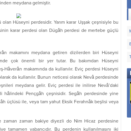
esinden meydana gelmiştir.
lan Hüseyni perdesidir. Yarım karar Uşşak çeşnisiyle bu
isinin karar perdesi olan Dügâh perdesi de mertebe güçlü
rân makamını meydana getiren dizilerden biri Hüseyni
inde çok önemli bir yer tutar. Bu bakımdan Hüseyni
ş-Hâverân makamında da kullanılır. Eviç perdesi Hüseyni
rak da kullanılır. Bunun neticesi olarak Nevâ perdesinde
ileri meydana gelir. Eviç perdesi ile inilirse Nevâ’daki
şli hâlindeki Pençgâh çeşnisidir. Segâh perdesinde yine
h üçlüsü ile, veya tam yahut Eksik Ferahnâk beşlisi veya
Sana Dün Bir
Sana Nerden Gönül
Hatırla Ey Gönül Hoş
Tepeden Baktım Aziz
Verdim
Geçen Demi
İstanbul
de zaman zaman bakiye diyezli do Nim Hicaz perdesine
ye tamamen yabancıdır. Bu perdenin kullanılmasını iki