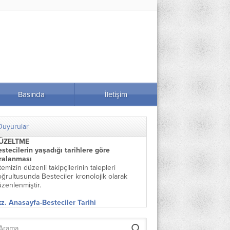
Basında
İletişim
Duyurular
ÜZELTME
stecilerin yaşadığı tarihlere göre
ıralanması
temizin düzenli takipçilerinin talepleri
ğrultusunda Besteciler kronolojik olarak
zenlenmiştir.
z. Anasayfa-Besteciler Tarihi