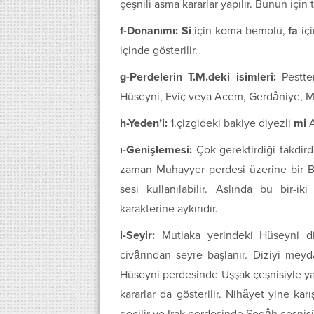
çeşnili asma kararlar yapılır. Bunun için ti
f-Donanımı:
Si
için koma bemolü,
fa
iç
içinde gösterilir.
g-Perdelerin T.M.deki isimleri:
Pestte
Hüseyni, Eviç veya Acem, Gerdâniye, M
h-Yeden’i:
1.çizgideki bakiye diyezli
mi
A
ı-Genişlemesi:
Çok gerektirdiği takdird
zaman Muhayyer perdesi üzerine bir Bûs
sesi kullanılabilir. Aslında bu bir-
karakterine aykırıdır.
i-Seyir:
Mutlaka yerindeki Hüseyni di
civârından seyre başlanır. Diziyi meyd
Hüseyni perdesinde Uşşak çeşnisiyle ya
kararlar da gösterilir. Nihâyet yine ka