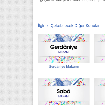
geçilir ve Irak perdesinde Segâh çeşnisiy
İlginizi Çekebilecek Diğer Konular
Gerdâniye Makamı