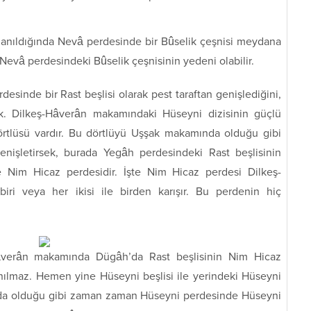
lanıldığında Nevâ perdesinde bir Bûselik çeşnisi meydana
evâ perdesindeki Bûselik çeşnisinin yedeni olabilir.
sinde bir Rast beşlisi olarak pest taraftan genişlediğini,
. Dilkeş-Hâverân makamındaki Hüseyni dizisinin güçlü
örtlüsü vardır. Bu dörtlüyü Uşşak makamında olduğu gibi
genişletirsek, burada Yegâh perdesindeki Rast beşlisinin
 Nim Hicaz perdesidir. İşte Nim Hicaz perdesi Dilkeş-
i veya her ikisi ile birden karışır. Bu perdenin hiç
âverân makamında Dügâh’da Rast beşlisinin Nim Hicaz
lanılmaz. Hemen yine Hüseyni beşlisi ile yerindeki Hüseyni
ında olduğu gibi zaman zaman Hüseyni perdesinde Hüseyni