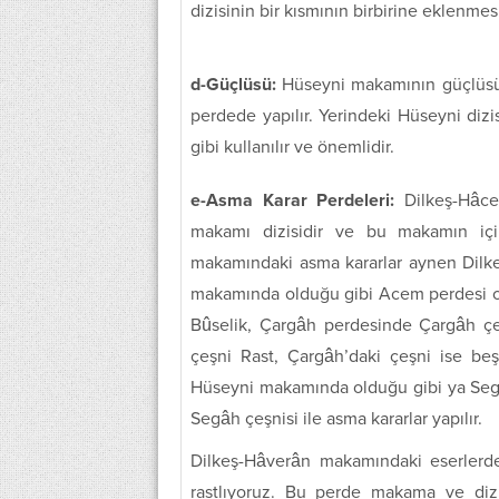
dizisinin bir kısmının birbirine eklenm
d-Güçlüsü:
Hüseyni makamının güçlüsü o
perdede yapılır. Yerindeki Hüseyni diz
gibi kullanılır ve önemlidir.
e-Asma Karar Perdeleri:
Dilkeş-Hâce
makamı dizisidir ve bu makamın iç
makamındaki asma kararlar aynen Dilke
makamında olduğu gibi Acem perdesi ola
Bûselik, Çargâh perdesinde Çargâh çeşn
çeşni Rast, Çargâh’daki çeşni ise be
Hüseyni makamında olduğu gibi ya Segâ
Segâh çeşnisi ile asma kararlar yapılır.
Dilkeş-Hâverân makamındaki eserler
rastlıyoruz. Bu perde makama ve dizi