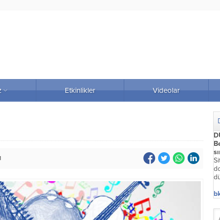
z
Etkinlikler
Videolar
D
Be
s
1
Si
do
dü
bk