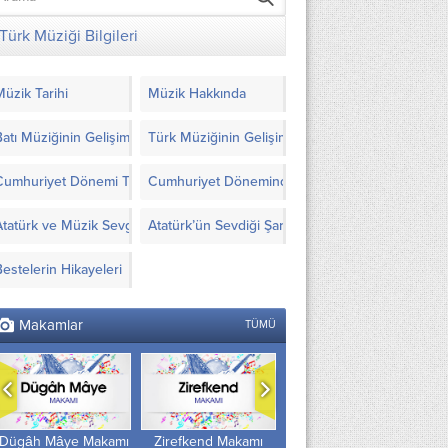
Türk Müziği Bilgileri
Müzik Tarihi
Müzik Hakkında
Batı Müziğinin Gelişimi
Türk Müziğinin Gelişimi
Cumhuriyet Dönemi Türk Müziği’nde Yapılanlar
Cumhuriyet Döneminde Türk Müziği İçin Görüşl
Atatürk ve Müzik Sevgisi
Atatürk’ün Sevdiği Şarkılar ve Notaları
Bestelerin Hikayeleri
Makamlar
TÜMÜ
Zirefkend Makamı
Nişâbûrek Makamı
Aşirân Zemzeme