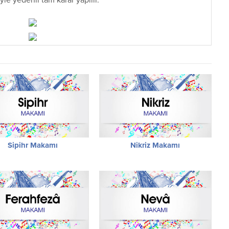
le yedenli tam karar yapılır.
Sipihr Makamı
Nikriz Makamı