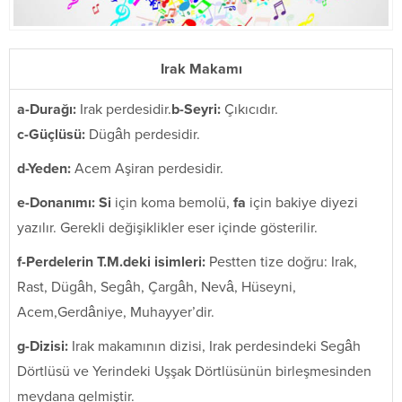
Irak Makamı
a-Durağı:
Irak perdesidir.
b-Seyri:
Çıkıcıdır.
c-Güçlüsü:
Dügâh perdesidir.
d-Yeden:
Acem Aşiran perdesidir.
e-Donanımı:
Si
için koma bemolü,
fa
için bakiye diyezi
yazılır. Gerekli değişiklikler eser içinde gösterilir.
f-Perdelerin T.M.deki isimleri:
Pestten tize doğru: Irak,
Rast, Dügâh, Segâh, Çargâh, Nevâ, Hüseyni,
Acem,Gerdâniye, Muhayyer’dir.
g-Dizisi:
Irak makamının dizisi, Irak perdesindeki Segâh
Dörtlüsü ve Yerindeki Uşşak Dörtlüsünün birleşmesinden
meydana gelmiştir.