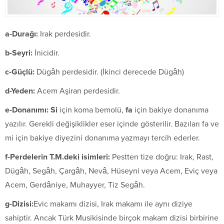
a-Durağı:
Irak perdesidir.
b-Seyri:
İnicidir.
c-Güçlü:
Dügâh perdesidir. (İkinci derecede Dügâh)
d-Yeden:
Acem Aşiran perdesidir.
e-Donanımı:
Si
için koma bemolü,
fa
için bakiye donanıma
yazılır. Gerekli değişiklikler eser içinde gösterilir. Bazıları fa ve
mi için bakiye diyezini donanıma yazmayı tercih ederler.
f-Perdelerin T.M.deki isimleri:
Pestten tize doğru: Irak, Rast,
Dügâh, Segâh, Çargâh, Nevâ, Hüseyni veya Acem, Eviç veya
Acem, Gerdâniye, Muhayyer, Tiz Segâh.
g-Dizisi:
Evic makamı dizisi, Irak makamı ile aynı diziye
sahiptir. Ancak Türk Musikisinde birçok makam dizisi birbirine