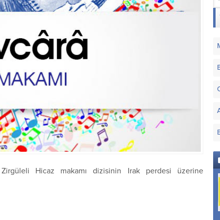
 Zirgüleli Hicaz makamı dizisinin Irak perdesi üzerine
Muhayyer Makamı
Hümâyûn Makamı
Şevk-âver Makamı