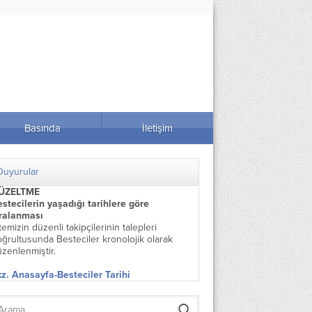
Basında
İletişim
Duyurular
ÜZELTME
stecilerin yaşadığı tarihlere göre
ıralanması
temizin düzenli takipçilerinin talepleri
ğrultusunda Besteciler kronolojik olarak
zenlenmiştir.
z. Anasayfa-Besteciler Tarihi