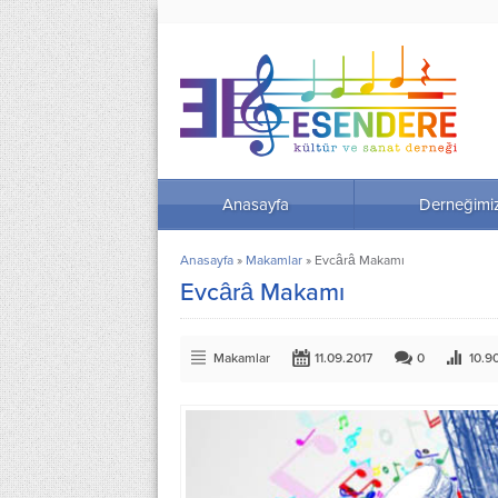
Anasayfa
Derneğimi
Anasayfa
»
Makamlar
»
Evcârâ Makamı
Evcârâ Makamı
Makamlar
11.09.2017
0
10.9