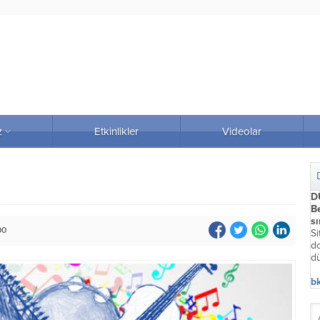
z
Etkinlikler
Videolar
D
Be
s
00
Si
do
dü
bk