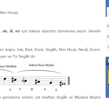
 Nim Hicaz)
a
,
do
,
lâ
,
mi
için bakiye diyezleri donanıma yazılır. Gerekli
ze doğru; Irak, Rast, Kürdi, Segâh, Nim Hicaz, Nevâ, Acem,
yer ve Tiz Segâh’dır.
Sana Dün Bir
Sana Nerden Gönül
Hatırla Ey Gönül Hoş
Tepeden Baktım Aziz
Verdim
Geçen Demi
 genişleme sesleri, üst taraftan Segâh ve Müstear Beşlisi
İstanbul