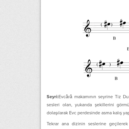
Seyri:
Evcârâ makamının seyrine Tiz Dur
sesleri olan, yukarıda şekillerini gö
dolaşılarak Evc perdesinde asma kalış yapı
Tekrar ana dizinin seslerine geçiler