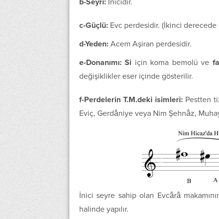
b-Seyri:
İnicidir.
c-Güçlü:
Evc perdesidir. (İkinci derecede
d-Yeden:
Acem Aşiran perdesidir.
e-Donanımı:
Si
için koma bemolü ve
f
değişiklikler eser içinde gösterilir.
f-Perdelerin T.M.deki isimleri:
Pestten ti
Eviç, Gerdâniye veya Nim Şehnâz, Muhay
İnici seyre sahip olan Evcârâ makamının
halinde yapılır.