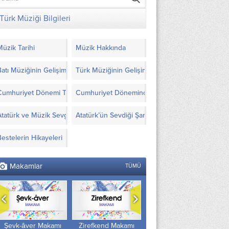
Türk Müziği Bilgileri
Müzik Tarihi
Müzik Hakkında
Batı Müziğinin Gelişimi
Türk Müziğinin Gelişimi
Cumhuriyet Dönemi Türk Müziği’nde Yapılanlar
Cumhuriyet Döneminde Türk Müziği İçin Görüşl
Atatürk ve Müzik Sevgisi
Atatürk’ün Sevdiği Şarkılar ve Notaları
Bestelerin Hikayeleri
Makamlar
TÜMÜ
Zirefkend Makamı
Nihâvend-i Kebir
Basit Makamlar