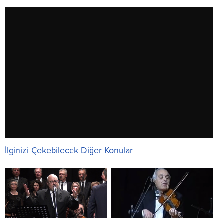
İlginizi Çekebilecek Diğer Konular