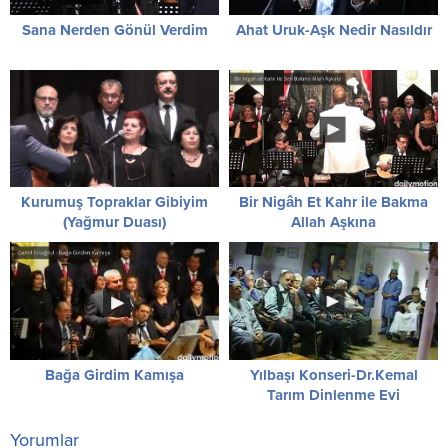
Sana Nerden Gönül Verdim
Ahat Uruk-Aşk Nedir Nasıldır
Kurumuş Topraklar Gibiyim
Bir Nigâh Et Kahr ile Bakma
(Yağmur Duası)
Allah Aşkına
Bağa Girdim Kamışa
Yılbaşı Konseri-Dr.Kemal
Tarım Dinlenme Evi
Yorumlar