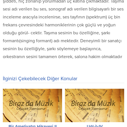
şiddeti, hiç zorlanıp yorulmadan üç katına çıkmaktadır. Taşıma
sesi adı verilen bu ses, sonograf adı verilen bilgisayarlı bir ses
inceleme aracıyla incelenirse, ses tayfının (spektrum) üç bin
frekans çevresindeki harmoniklerinin çok güçlü ve yoğun
olduğu görül- cektir. Taşıma sesinin bu özelliğine, şarkı
formantı(singing formant) adı mektedir. Deneyimli bir sanatçı
sesinin bu özelliğiyle, şarkı söylemeye başlayınca,
orkestranın sesini tamamen örterek, salona hakim olmaktadır
İlginizi Çekebilecek Diğer Konular
Bir Ameliyatın Hikayesi II
Ud(-i)-IV