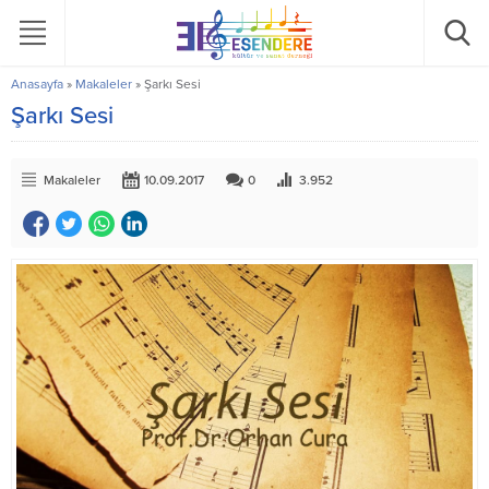
Anasayfa
»
Makaleler
»
Şarkı Sesi
Şarkı Sesi
Makaleler
10.09.2017
0
3.952