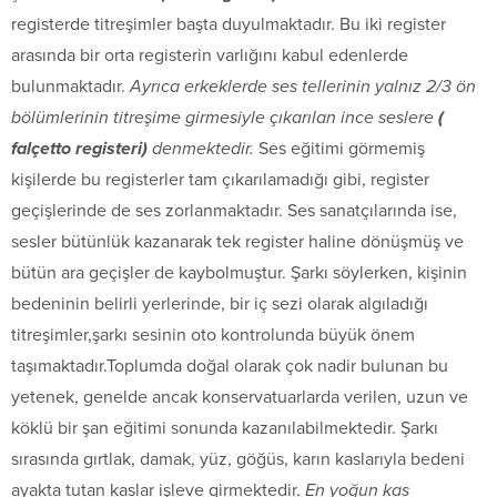
registerde titreşimler başta duyulmaktadır. Bu iki register
arasında bir orta registerin varlığını kabul edenlerde
bulunmaktadır.
Ayrıca erkeklerde ses tellerinin yalnız 2/3 ön
bölümlerinin titreşime girmesiyle çıkarılan ince seslere
(
falçetto registeri)
denmektedir.
Ses eğitimi görmemiş
kişilerde bu registerler tam çıkarılamadığı gibi, register
geçişlerinde de ses zorlanmaktadır. Ses sanatçılarında ise,
sesler bütünlük kazanarak tek register haline dönüşmüş ve
bütün ara geçişler de kaybolmuştur. Şarkı söylerken, kişinin
bedeninin belirli yerlerinde, bir iç sezi olarak algıladığı
titreşimler,şarkı sesinin oto kontrolunda büyük önem
taşımaktadır.Toplumda doğal olarak çok nadir bulunan bu
yetenek, genelde ancak konservatuarlarda verilen, uzun ve
köklü bir şan eğitimi sonunda kazanılabilmektedir. Şarkı
sırasında gırtlak, damak, yüz, göğüs, karın kaslarıyla bedeni
ayakta tutan kaslar işleve girmektedir.
En yoğun kas