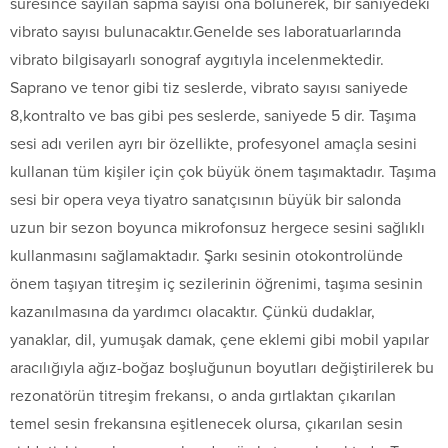
süresince sayılan sapma sayısı ona bölünerek, bir saniyedeki
vibrato sayısı bulunacaktır.Genelde ses laboratuarlarında
vibrato bilgisayarlı sonograf aygıtıyla incelenmektedir.
Saprano ve tenor gibi tiz seslerde, vibrato sayısı saniyede
8,kontralto ve bas gibi pes seslerde, saniyede 5 dir. Taşıma
sesi adı verilen ayrı bir özellikte, profesyonel amaçla sesini
kullanan tüm kişiler için çok büyük önem taşımaktadır. Taşıma
sesi bir opera veya tiyatro sanatçısının büyük bir salonda
uzun bir sezon boyunca mikrofonsuz hergece sesini sağlıklı
kullanmasını sağlamaktadır. Şarkı sesinin otokontrolünde
önem taşıyan titreşim iç sezilerinin öğrenimi, taşıma sesinin
kazanılmasına da yardımcı olacaktır. Çünkü dudaklar,
yanaklar, dil, yumuşak damak, çene eklemi gibi mobil yapılar
aracılığıyla ağız-boğaz boşluğunun boyutları değiştirilerek bu
rezonatörün titreşim frekansı, o anda gırtlaktan çıkarılan
temel sesin frekansına eşitlenecek olursa, çıkarılan sesin