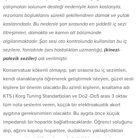
çalışmaları solunum desteği nedeniyle karın kaslarıyla,
rezonans boşluklarını sürekli şekillendiren damak ve yutak
kaslarındadır. Bu nedenle şan sırasında en şiddetli iç sezi
titreşimleri, damakta ve karnın alt bölümünde
algılanmaktadır. Şan sesi oto kontrolunda kullanılan bu iç
sezilere, foniatride (ses hastalıkları uzmanlığı),
(kinezi-
palezik seziler)
adı verilmiştir.
Konservatuar kökenli olmayıp, şan sırasına bu iç sezimleri,
kendi olanaklarıyla öğrenerek geliştirmek isteyen, güzel sesli
kişilere bir önerim olacaktır.Bu azimli kişilerin, kısaltama adı
KTS ( Korg Tuning Standart)olan ve Do2 -Do5 arası 3 oktav
tüm nota seslerini veren, küçük bir elektroakustik akort
aygıtına gereksinimleri olacaktır. Bu aygıta önce küçük
impedanslı bir hoparlör bağlattıracaklardır. Öğrenci soluğunu
alıp, ağzını kapatıp hoparlöre, dudaklarını yaklaştırdıktan