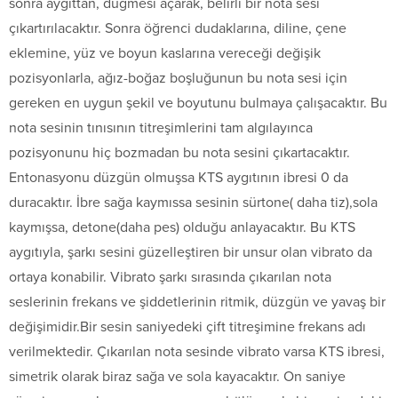
sonra aygıttan, düğmesi açarak, belirli bir nota sesi
çıkartırılacaktır. Sonra öğrenci dudaklarına, diline, çene
eklemine, yüz ve boyun kaslarına vereceği değişik
pozisyonlarla, ağız-boğaz boşluğunun bu nota sesi için
gereken en uygun şekil ve boyutunu bulmaya çalışacaktır. Bu
nota sesinin tınısının titreşimlerini tam algılayınca
pozisyonunu hiç bozmadan bu nota sesini çıkartacaktır.
Entonasyonu düzgün olmuşsa KTS aygıtının ibresi 0 da
duracaktır. İbre sağa kaymıssa sesinin sürtone( daha tiz),sola
kaymışsa, detone(daha pes) olduğu anlayacaktır. Bu KTS
aygıtıyla, şarkı sesini güzelleştiren bir unsur olan vibrato da
ortaya konabilir. Vibrato şarkı sırasında çıkarılan nota
seslerinin frekans ve şiddetlerinin ritmik, düzgün ve yavaş bir
değişimidir.Bir sesin saniyedeki çift titreşimine frekans adı
verilmektedir. Çıkarılan nota sesinde vibrato varsa KTS ibresi,
simetrik olarak biraz sağa ve sola kayacaktır. On saniye