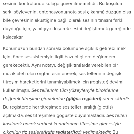
sesinin kontrolünde kulağa güvenilmemelidir. Bu koşulda
şarkı söyleyenin, entonasyonu(nota sesi çıkarımı) düzgün olsa
bile çevresinin akustiğine bağlı olarak sesinin tınısını farklı
duyduğu için, yanılgıya düşerek sesini değiştirmek gereğinde
kalacaktır.
Konumuzun bundan sonraki bölümüne açıklık getirebilmek
için, önce ses sistemiyle ilgili bazı bilgilere değinmem
gerekecektir. Aynı notayı, değişik tınılarda verebilen bir
müzik aleti olan orgtan esinlenerek, ses tellerinin değişik
titreşim hareketlerini tanımlıyabilmek için (register) deyimi
kullanılmıştır.
Ses tellerinin tüm yüzeyleriyle birbirlerine
değerek titreşime girmelerine
(göğüs registeri)
denmektedir
.
Bu registerde her titreşimde ses telleri aralığı (glottis)
açılmakta, ses titreşimleri göğüste duyulmaktadır.
Ses telleri
kasılarak ancak serbest kenarlarının titreşime girmesiyle
çıkarılan tiz seslere
(kafa registeri)
adı verilmektedir.
Bu