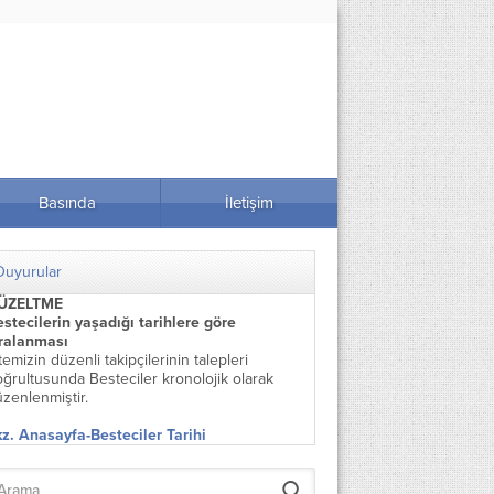
Basında
İletişim
Duyurular
ÜZELTME
stecilerin yaşadığı tarihlere göre
ıralanması
temizin düzenli takipçilerinin talepleri
ğrultusunda Besteciler kronolojik olarak
zenlenmiştir.
z. Anasayfa-Besteciler Tarihi