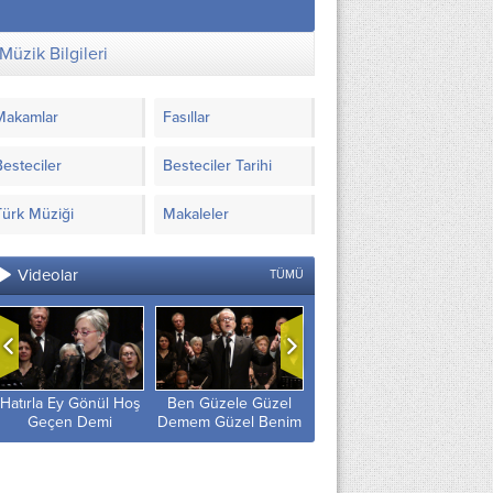
Müzik Bilgileri
Makamlar
Fasıllar
Besteciler
Besteciler Tarihi
Türk Müziği
Makaleler
Videolar
TÜMÜ
Hatırla Ey Gönül Hoş
Ben Güzele Güzel
Ayrılık Rüzgârı
Geçen Demi
Demem Güzel Benim
Gönlüme Doluyor
Olmayınca