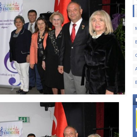
Nişâbûrek Makamı
Acem Makamı