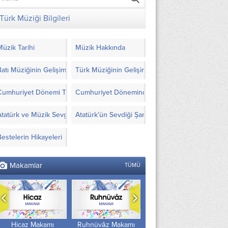
Türk Müziği Bilgileri
Müzik Tarihi
Müzik Hakkında
Batı Müziğinin Gelişimi
Türk Müziğinin Gelişimi
Cumhuriyet Dönemi Türk Müziği’nde Yapılanlar
Cumhuriyet Döneminde Türk Müziği İçin Görüşl
Atatürk ve Müzik Sevgisi
Atatürk’ün Sevdiği Şarkılar ve Notaları
Bestelerin Hikayeleri
Makamlar
TÜMÜ
Hicaz Makamı
Ruhnüvâz Makamı
Gülizâr Makamı
M