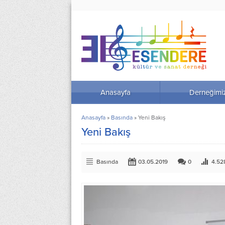
Anasayfa
Derneğimi
Anasayfa
»
Basında
»
Yeni Bakış
Yeni Bakış
Basında
03.05.2019
0
4.52