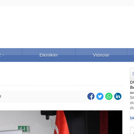
z
Etkinlikler
Videolar
D
Be
s
8
Si
do
dü
bk