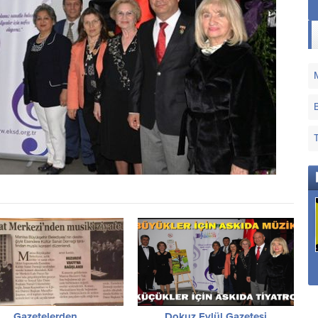
Sana Dün Bir
Sana Nerden Gönül
Tepeden Baktım Aziz
Verdim
İstanbul
Gazetelerden
Dokuz Eylül Gazetesi