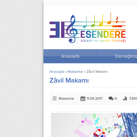
Anasayfa
Derneğimi
Anasayfa
»
Makamlar
»
Zâvil Makamı
Zâvil Makamı
Makamlar
11.09.2017
0
7.83