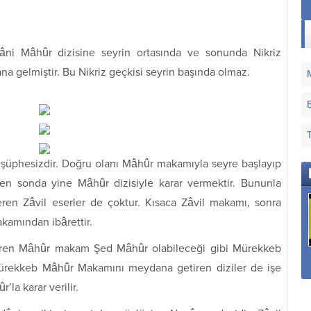
ni Mâhûr dizisine seyrin ortasında ve sonunda Nikriz
 gelmiştir. Bu Nikriz geçkisi seyrin başında olmaz.
 şüphesizdir. Doğru olanı Mâhûr makamıyla seyre başlayıp
, en sonda yine Mâhûr dizisiyle karar vermektir. Bununla
eren Zâvil eserler de çoktur. Kısaca Zâvil makamı, sonra
kamından ibârettir.
iren Mâhûr makam Şed Mâhûr olabileceği gibi Mürekkeb
Sana Dün Bir
Sana Nerden Gönül
Hatırla Ey Gönül Hoş
Tepeden Baktım Aziz
Verdim
Geçen Demi
 Mürekkeb Mâhûr Makamını meydana getiren diziler de işe
İstanbul
’la karar verilir.