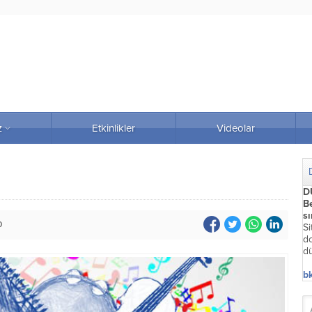
z
Etkinlikler
Videolar
D
Be
s
0
Si
do
dü
bk