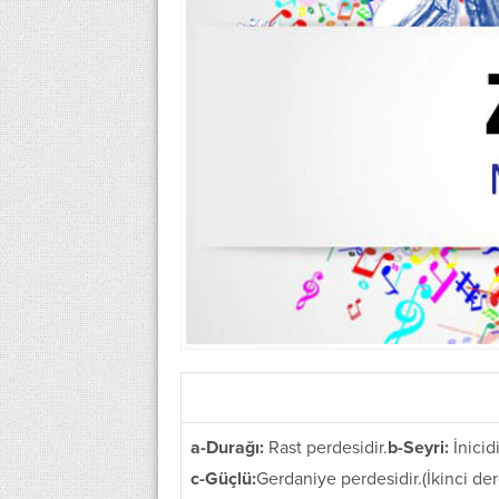
a-Durağı:
Rast perdesidir.
b-Seyri:
İnicidi
c-Güçlü:
Gerdaniye perdesidir.(İkinci d