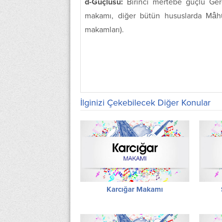
d-Güçlüsü:
Birinci mertebe güçlü Gerd
makamı, diğer bütün hususlarda Mâhû
makamları).
İlginizi Çekebilecek Diğer Konular
Karcığar Makamı