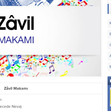
Zâvil Makamı
r.
erecede Neva)
Nişâbûrek Makamı
Zâvil Makamı
Acem Aşirân Makamı