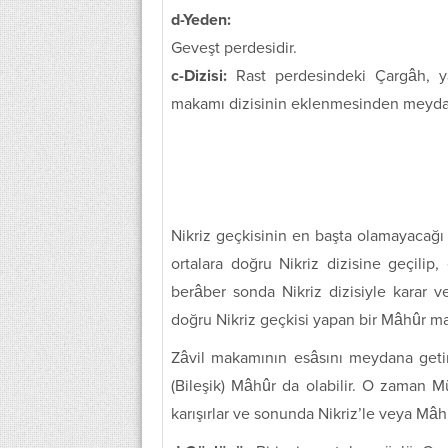
d-Yeden:
Geveşt perdesidir.
c-Dizisi:
Rast perdesindeki Çargâh, yâ
makamı dizisinin eklenmesinden meydana
Nikriz geçkisinin en başta olamayacağı
ortalara doğru Nikriz dizisine geçilip
berâber sonda Nikriz dizisiyle karar v
doğru Nikriz geçkisi yapan bir Mâhûr ma
Zâvil makamının esâsını meydana get
(Bileşik) Mâhûr da olabilir. O zaman
karışırlar ve sonunda Nikriz’le veya Mâhûr