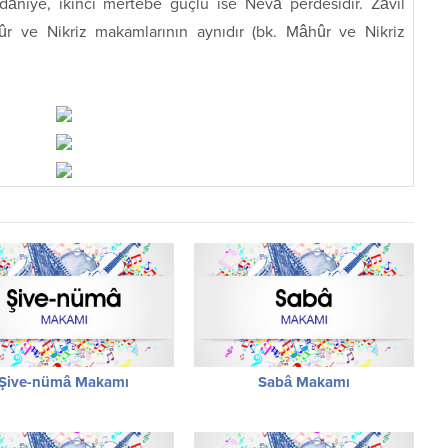
âniye, ikinci mertebe güçlü ise Nevâ perdesidir. Zâvil
r ve Nikriz makamlarının aynıdır (bk. Mâhûr ve Nikriz
Şive-nümâ Makamı
Sabâ Makamı