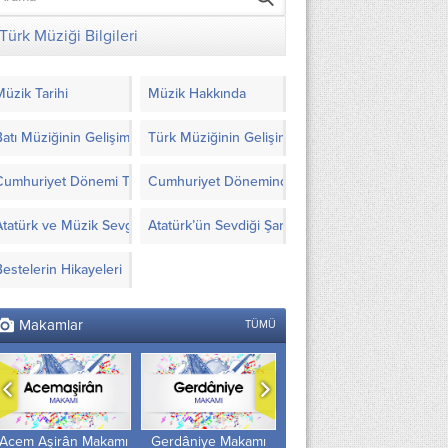
Türk Müziği Bilgileri
Müzik Tarihi
Müzik Hakkında
Batı Müziğinin Gelişimi
Türk Müziğinin Gelişimi
Cumhuriyet Dönemi Türk Müziği’nde Yapılanlar
Cumhuriyet Döneminde Türk Müziği İçin Görüşl
Atatürk ve Müzik Sevgisi
Atatürk’ün Sevdiği Şarkılar ve Notaları
Bestelerin Hikayeleri
Makamlar
TÜMÜ
Gerdâniye Makamı
Makamlar
Sûz-i Dilârâ Makamı