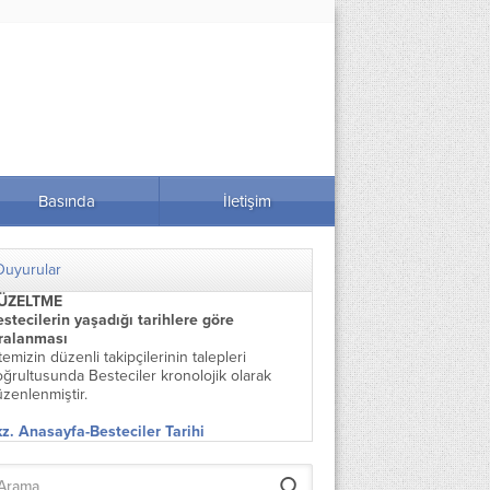
Basında
İletişim
Duyurular
ÜZELTME
stecilerin yaşadığı tarihlere göre
ıralanması
temizin düzenli takipçilerinin talepleri
ğrultusunda Besteciler kronolojik olarak
zenlenmiştir.
z. Anasayfa-Besteciler Tarihi