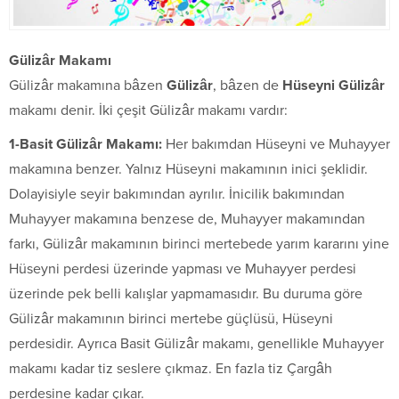
Gülizâr Makamı
Gülizâr makamına bâzen
Gülizâr
, bâzen de
Hüseyni Gülizâr
makamı denir. İki çeşit Gülizâr makamı vardır:
1-Basit Gülizâr Makamı:
Her bakımdan Hüseyni ve Muhayyer
makamına benzer. Yalnız Hüseyni makamının inici şeklidir.
Dolayisiyle seyir bakımından ayrılır. İnicilik bakımından
Muhayyer makamına benzese de, Muhayyer makamından
farkı, Gülizâr makamının birinci mertebede yarım kararını yine
Hüseyni perdesi üzerinde yapması ve Muhayyer perdesi
üzerinde pek belli kalışlar yapmamasıdır. Bu duruma göre
Gülizâr makamının birinci mertebe güçlüsü, Hüseyni
perdesidir. Ayrıca Basit Gülizâr makamı, genellikle Muhayyer
makamı kadar tiz seslere çıkmaz. En fazla tiz Çargâh
perdesine kadar çıkar.