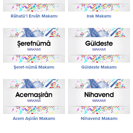
Râhatü’l Ervâh Makamı
Irak Makamı
Şeref-nümâ Makamı
Güldeste Makamı
Acem Aşirân Makamı
Nihavend Makamı