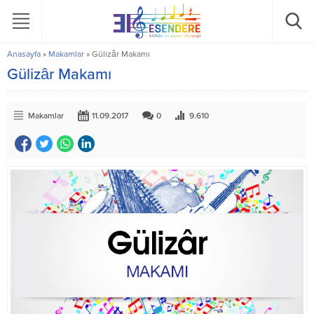
Anasayfa
»
Makamlar
»
Gülizâr Makamı
Gülizâr Makamı
Makamlar
11.09.2017
0
9.610