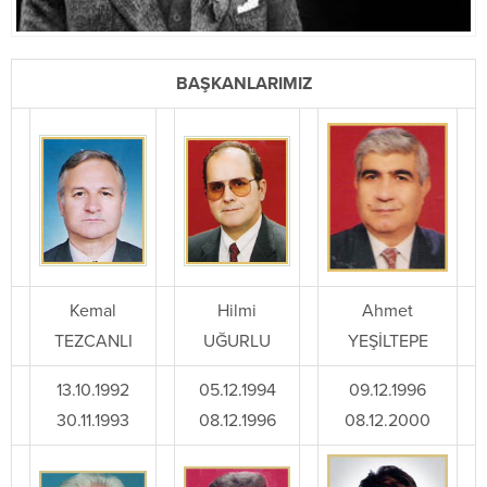
BAŞKANLARIMIZ
Kemal
Hilmi
Ahmet
TEZCANLI
UĞURLU
YEŞİLTEPE
13.10.1992
05.12.1994
09.12.1996
30.11.1993
08.12.1996
08.12.2000