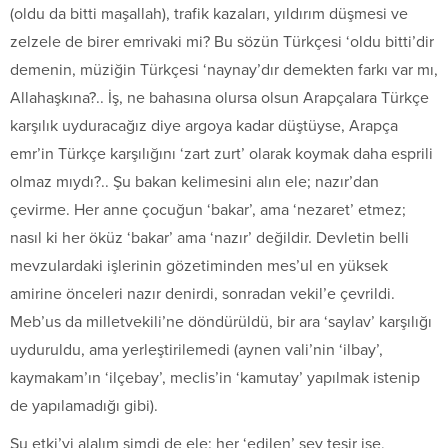
(oldu da bitti maşallah), trafik kazaları, yıldırım düşmesi ve
zelzele de birer emrivaki mi? Bu sözün Türkçesi ‘oldu bitti’dir
demenin, müziğin Türkçesi ‘naynay’dır demekten farkı var mı,
Allahaşkına?.. İş, ne bahasına olursa olsun Arapçalara Türkçe
karşılık uyduracağız diye argoya kadar düştüyse, Arapça
emr’in Türkçe karşılığını ‘zart zurt’ olarak koymak daha esprili
olmaz mıydı?.. Şu bakan kelimesini alın ele; nazır’dan
çevirme. Her anne çocuğun ‘bakar’, ama ‘nezaret’ etmez;
nasıl ki her öküz ‘bakar’ ama ‘nazır’ değildir. Devletin belli
mevzulardaki işlerinin gözetiminden mes’ul en yüksek
amirine önceleri nazır denirdi, sonradan vekil’e çevrildi.
Meb’us da milletvekili’ne döndürüldü, bir ara ‘saylav’ karşılığı
uyduruldu, ama yerleştirilemedi (aynen vali’nin ‘ilbay’,
kaymakam’ın ‘ilçebay’, meclis’in ‘kamutay’ yapılmak istenip
de yapılamadığı gibi).
Şu etki’yi alalım şimdi de ele: her ‘edilen’ şey tesir ise,