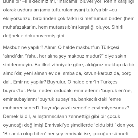
Buna bir –lı eklediniz mi, ‘insicamlı’ oluveriyor! Rehin karşılığı
olarak uydurulan (ama tutturulamayan) tutu’ya bir –cu
ekliyorsunzu, birbirinden çok farklı iki mefhumun birden (hem
muhafazakar’ın, hem mutaassıb’ın) karşılığı oluyor. Sihirli
değnekle dokunuvermiş gibi!
Makbuz ne yapılır? Alınır. O halde makbuz’un Türkçesi
‘alındı’dır. ‘Yahu, her alına şey makbuz mudur?” diye sakın
sinirlenmeyin. Bu ilkel zihniyete göre, aldığınız mektup da bir
alındı’dır, yeni alınan ev de, araba da, kavun-karpuz da, borç
da!.. Emir ne yapılır? Buyrulur. O halde emr’in Türkçesi
buyruk’tur. Peki, neden ordudaki emir erlerini ‘buyruk eri’ne,
emir subaylarını ‘buyruk subayı’na, bankacılıktaki ‘emre
muharrer sened’i ‘buyruğa yazılı sened’e çevirmiyorsunuz?
Demek ki dil, arılaştırmacıların zannettiği gibi bir çocuk
oyuncağı değilmiş! Emrivaki’ye şimdilerde ‘oldu bitti’ deniyor.
‘Bir anda olup biten’ her şey emrivaki ise, çocuğun sünneti