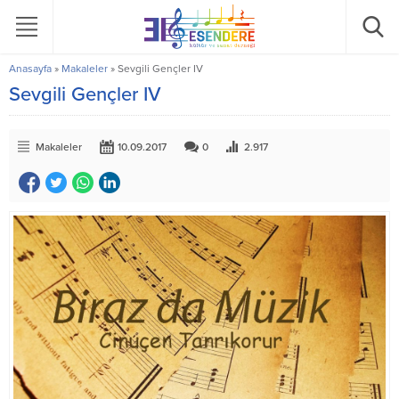
Anasayfa
»
Makaleler
»
Sevgili Gençler IV
Sevgili Gençler IV
Makaleler
10.09.2017
0
2.917