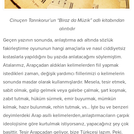
Cinuçen Tanrıkorur’un “Biraz da Müzik” adlı kitabından
alıntıdır
Geçen yazının sonunda, arılaştırma adı altında sözlük
fakirleştirme oyununun hangi amaçlarla ve nasıl ciddiyetsiz
kıstaslarla yapıldığını bu yazıda anlatacağımı söylemiştim.
Atalarımız, Arapçadan aldıkları kelimelerden fiil yapmak
istedikleri zaman, değişik yardımcı fiillerimizi o kelimelerin
sonunda masdar olarak kullanmışlardır. Mesela, tesir etmek,
sabit olmak, galip gelmek veya galebe çalmak, şart koşmak,
zabıt tutmak, hüküm sürmek, emir buyurmak, mümkün
kılmak, hazır bulunmak, rehin tutmak, vs… İşte bu ve benzeri
deyimlerdeki Arap asıllı kelimelerden,arılaştırmacıların çarpık
ideolojisine göre kurtulmak istiyorsanız, yapacağınız şey çok
basittir. Tesir Arapçadan geliyor, bize Türkçesi lazım. Peki.