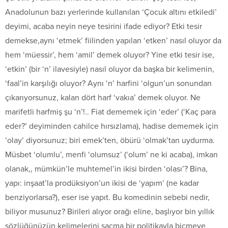
Anadolunun bazı yerlerinde kullanılan ‘Çocuk altını etkiledi’
deyimi, acaba neyin neye tesirini ifade ediyor? Etki tesir
demekse,aynı ‘etmek’ fiilinden yapılan ‘etken’ nasıl oluyor da
hem ‘müessir’, hem ‘amil’ demek oluyor? Yine etki tesir ise,
‘etkin’ (bir ‘n’ ilavesiyle) nasıl oluyor da başka bir kelimenin,
‘faal’in karşılığı oluyor? Aynı ‘n’ harfini ‘olgun’un sonundan
çıkarıyorsunuz, kalan dört harf ‘vakıa’ demek oluyor. Ne
marifetli harfmiş şu ‘n’!.. Fiat dememek için ‘eder’ (‘Kaç para
eder?’ deyiminden cahilce hırsızlama), hadise dememek için
‘olay’ diyorsunuz; biri emek’ten, öbürü ‘olmak’tan uydurma.
Müsbet ‘olumlu’, menfi ‘olumsuz’ (‘olum’ ne ki acaba), imkan
olanak,, mümkün’le muhtemel’in ikisi birden ‘olası’? Bina,
yapı: inşaat’la prodüksiyon’un ikisi de ‘yapım’ (ne kadar
benziyorlarsa?), eser ise yapıt. Bu komedinin sebebi nedir,
biliyor musunuz? Birileri alıyor orağı eline, başlıyor bin yıllık
sözlüğünüzün kelimelerini saçma bir politikayla biçmeye