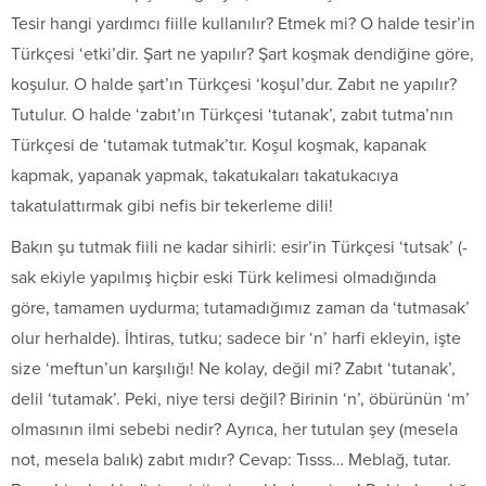
Tesir hangi yardımcı fiille kullanılır? Etmek mi? O halde tesir’in
Türkçesi ‘etki’dir. Şart ne yapılır? Şart koşmak dendiğine göre,
koşulur. O halde şart’ın Türkçesi ‘koşul’dur. Zabıt ne yapılır?
Tutulur. O halde ‘zabıt’ın Türkçesi ‘tutanak’, zabıt tutma’nın
Türkçesi de ‘tutamak tutmak’tır. Koşul koşmak, kapanak
kapmak, yapanak yapmak, takatukaları takatukacıya
takatulattırmak gibi nefis bir tekerleme dili!
Bakın şu tutmak fiili ne kadar sihirli: esir’in Türkçesi ‘tutsak’ (-
sak ekiyle yapılmış hiçbir eski Türk kelimesi olmadığında
göre, tamamen uydurma; tutamadığımız zaman da ‘tutmasak’
olur herhalde). İhtiras, tutku; sadece bir ‘n’ harfi ekleyin, işte
size ‘meftun’un karşılığı! Ne kolay, değil mi? Zabıt ‘tutanak’,
delil ‘tutamak’. Peki, niye tersi değil? Birinin ‘n’, öbürünün ‘m’
olmasının ilmi sebebi nedir? Ayrıca, her tutulan şey (mesela
not, mesela balık) zabıt mıdır? Cevap: Tısss… Meblağ, tutar.