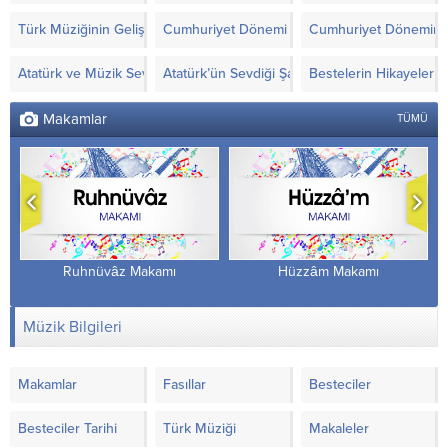
Türk Müziğinin Gelişimi
Cumhuriyet Dönemi Türk Müziği’nde Yapılanla
Cumhuriyet Döneminde
Atatürk ve Müzik Sevgisi
Atatürk’ün Sevdiği Şarkılar ve Notaları
Bestelerin Hikayeleri
Makamlar
TÜMÜ
Ruhnüvâz Makamı
Hüzzâm Makamı
Müzik Bilgileri
Makamlar
Fasıllar
Besteciler
Besteciler Tarihi
Türk Müziği
Makaleler