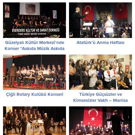
Güzelyalı Kültür Merkezi’nde
Atatürk’ü Anma Haftası
Konser “Askıda Müzik Askıda
Tiyatro”
Çiğli Rotary Kulübü Konseri
Türkiye Güçsüzler ve
Kimsesizler Vakfı – Manisa