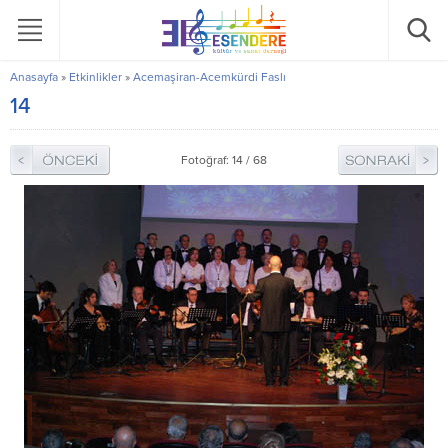
Anasayfa
»
Etkinlikler
»
Acemaşiran-Acemkürdi Faslı
14
Fotoğraf: 14 / 68