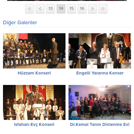
13
14
15
16
Diğer Galeriler
Hüzzam Konseri
Engelli Yararına Konser
Isfahan-Evç Konseri
Dr.Kemal Tarım Dinlenme Evi