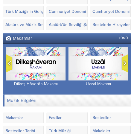
Türk Müziğinin Gelişimi
Cumhuriyet Dönemi Türk Müziği’nde Yapılanla
Cumhuriyet Döneminde
Atatürk ve Müzik Sevgisi
Atatürk’ün Sevdiği Şarkılar ve Notaları
Bestelerin Hikayeleri
Makamlar
TÜMÜ
Dilkeş-Hâverân Makamı
Uzzal Makamı
Müzik Bilgileri
Makamlar
Fasıllar
Besteciler
Besteciler Tarihi
Türk Müziği
Makaleler