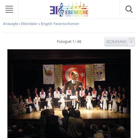
Anasayfa
»
Etkinlikler
»
Engelli Yararına Konser
Fotoğraf: 1 / 46