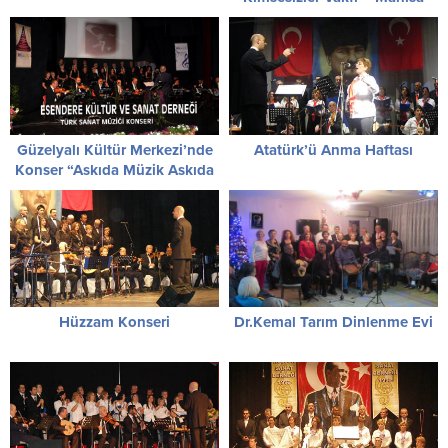
Güzelyalı Kültür Merkezi’nde
Atatürk’ü Anma Haftası
Konser “Askıda Müzik Askıda
Tiyatro”
Hüzzam Konseri
Dr.Kemal Tarım Dinlenme Evi