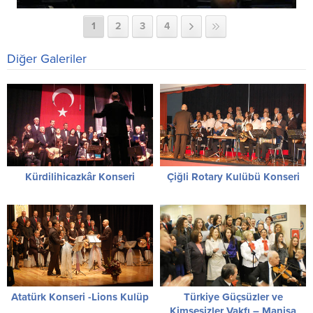
1
2
3
4
Diğer Galeriler
Kürdilihicazkâr Konseri
Çiğli Rotary Kulübü Konseri
Atatürk Konseri -Lions Kulüp
Türkiye Güçsüzler ve
Kimsesizler Vakfı – Manisa