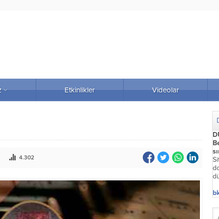
z
Etkinlikler
Videolar
D
Be
s
4.302
Si
do
dü
bk