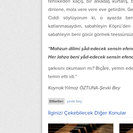
tehlikeden kaçış, bir arkadaş kurtarış
dinlene, mola vere vere eve getirdim. Ge
Ciddi söylüyorum ki, o ayazda ben
katlanmasaydım, sabahleyin Köprü’den ge
sabahleyin beni görür görmek teessürsü
“Mahzun dilimi şâd-edecek sensin efe
Her lahza beni yâd-edecek sensin efen
şarkısını okumasın mı? Biçâre, yemin ede
temin etti idi.”
Kaynak:Yılmaz ÖZTUNA-Şevki Bey
Etiketler:
şevki bey
İlginizi Çekebilecek Diğer Konular