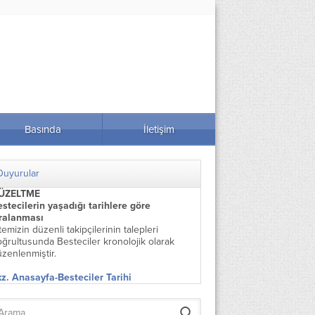
Basında
İletişim
Duyurular
ÜZELTME
stecilerin yaşadığı tarihlere göre
ıralanması
temizin düzenli takipçilerinin talepleri
ğrultusunda Besteciler kronolojik olarak
zenlenmiştir.
z. Anasayfa-Besteciler Tarihi