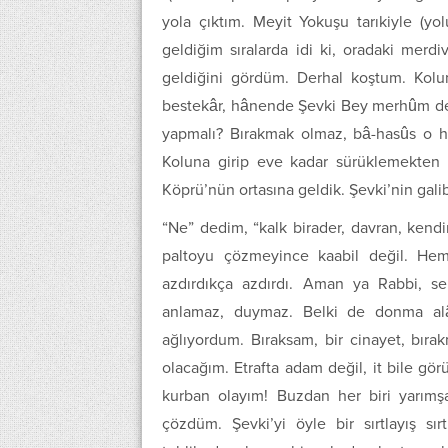
yola çıktım. Meyit Yokuşu tarıkiyle (yo
geldiğim sıralarda idi ki, oradaki merd
geldiğini gördüm. Derhal koştum. Kolu
bestekâr, hânende Şevki Bey merhûm deği
yapmalı? Bırakmak olmaz, bâ-hasûs o h
Koluna girip eve kadar sürüklemekten 
Köprü’nün ortasına geldik. Şevki’nin galib
“Ne” dedim, “kalk birader, davran, kendi
paltoyu çözmeyince kaabil değil. He
azdırdıkça azdırdı. Aman ya Rabbi, se
anlamaz, duymaz. Belki de donma alâ
ağlıyordum. Bıraksam, bir cinayet, bı
olacağım. Etrafta adam değil, it bile g
kurban olayım! Buzdan her biri yarımş
çözdüm. Şevki’yi öyle bir sırtlayış sı