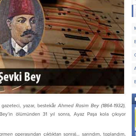
 gazeteci, yazar, bestekâr
Ahmed Rasim Bey (1864-1932),
 Bey’in ölümünden 31 yıl sonra, Ayaz Paşa kola çıkıyor
armen
operasından çıktıktan sonra)… sarındım, toplandım,
Aşirân Zemzeme
Isafahân Makamı
Beste Isfahân Makamı