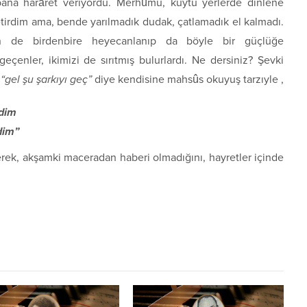
, bana harâret veriyordu. Merhûmu, kuytu yerlerde dinlene
tirdim ama, bende yarılmadık dudak, çatlamadık el kalmadı.
 de birdenbire heyecanlanıp da böyle bir güçlüğe
çenler, ikimizi de sırıtmış bulurlardı. Ne dersiniz? Şevki
z
“gel şu şarkıyı geç”
diye kendisine mahsûs okuyuş tarzıyle ,
ndim
dim”
rek, akşamki maceradan haberi olmadığını, hayretler içinde