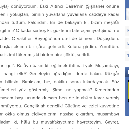
Makamı
luyla) dönüyordum. Eski Altıncı Daire’nin (Şişhane) önüne
ivenli yokuştan, birinin yuvarlana yuvarlana caddeye kadar
ndan tuttum, kaldırdım. Bir de bakayım ki, bizim meşhûr
l mi? O kadar sarhoş ki, gözlerini bile açamıyor! Şimdi ne
alde. O vakitler, Beyoğlu’nda otel de bilmem. Düşüşdüm.
başka aklıma bir çâre gelmedi. Koluna girdim. Yürüttüm.
a istimi tükenmiş ki birden bire çöktü, serildi.
ne gel”. Belâya bakın ki, eğilmek ihtimali yok. Muşambayı,
m hangi elle? Geceleyin uğradığım derde bakın. Rüzgâr
n bilirsin! Bıraksam, beş dakika sonra kıkırdayacak. Söz
metleri yüz göstermiş. Şimdi ne yapmalı? Kederimden
rakmasam başı ucunda dursam ben de intahâra karar vermiş
Sana Dün Bir
Sana Nerden Gönül
Hatırla Ey Gönül Hoş
örünmüyordu. Gençlik ah gençlik! Gücüne ve ezici kuvvetine
Tepeden Baktım Aziz
Verdim
Geçen Demi
ar okka olmuş eldivenlerimi nasılsa çıkardım, muşambayı
İstanbul
rtladım ki, hâlâ bu muvaffakıyetime hayretteyim. Gayret,