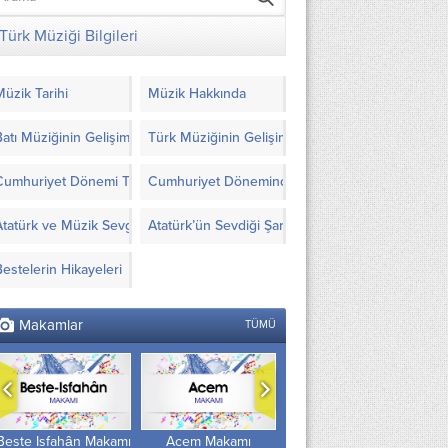
Türk Müziği Bilgileri
Müzik Tarihi
Müzik Hakkında
Batı Müziğinin Gelişimi
Türk Müziğinin Gelişimi
Cumhuriyet Dönemi Türk Müziği’nde Yapılanlar
Cumhuriyet Döneminde Türk Müziği İçin Görüşl
Atatürk ve Müzik Sevgisi
Atatürk’ün Sevdiği Şarkılar ve Notaları
Bestelerin Hikayeleri
Makamlar
TÜMÜ
Acem Makamı
Nişâbûrek Makamı
Şevk’efzâ Makamı