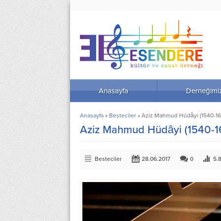
Anasayfa
Derneğimi
Anasayfa
»
Besteciler
»
Aziz Mahmud Hüdâyi (1540-16
Aziz Mahmud Hüdâyi (1540-1
Besteciler
28.06.2017
0
5.