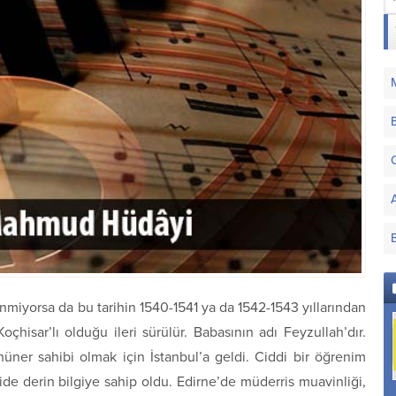
miyorsa da bu tarihin 1540-1541 ya da 1542-1543 yıllarından
 Koçhisar’lı olduğu ileri sürülür. Babasının adı Feyzullah’dır.
ner sahibi olmak için İstanbul’a geldi. Ciddi bir öğrenim
ide derin bilgiye sahip oldu. Edirne’de müderris muavinliği,
Hüseyni Aşirân
Zirgüleli Hicaz
Nihâvend-i Kebir