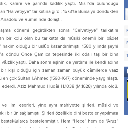
Makamı
Makamı
Makamı
slik, Kahire ve Şam’da kadılık yaptı. Mısır’da bulunduğu
 olan “Halvetiyye” tarikatına girdi; 1573’te Bursa’ya döndükten
e Anadolu ve Rumelinde dolaştı.
şma dönemi geçirdikten sonra “Celvetiyye” tarikatını
dan bir kolu olan bu tarikatta da mûsiki önemli bir ibâdet
 hakim olduğu bir uslûb kazandırılmıştı. 1580 yılında şeyhi
l’a döndü Önce Çamlıca tepesinde iki odalı taş bir bina
 vâizlik yaptı. Daha sonra eşinin de yardımı ile kendi adına
ü bir kişi olduğu için zaman zaman büyük câmilerde vaaz
ü en çok Sultan I.Ahmed (1590-1617) döneminde yaygınlaştı.
at ederdi. Aziz Mahmud Hüdâi H.1038 (M.1628) yılında öldü.
Sana Dün Bir
Sana Nerden Gönül
Hatırla Ey Gönül H
 ve ilmi eserleri, yine aynı mahiyette şiirleri, mûsiki ve
Tepeden Baktım Aziz
Verdim
Geçen Demi
 bir ün sağlamıştı. Şiirleri özellikle dini besteler yapılması
İstanbul
ik bestekârlarca bestelenmiştir. Hem “Hece” hem de “Aruz”