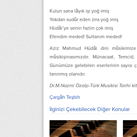
Kulun sana lâyık işi yoğ imiş
Yokdan sudûr eden zira yoğ imiş
Hüdâi’ye senin fazlın çok imiş
Efendim meded! Sultanım meded!
Aziz Mahmud Hüdâi dini mûsikimize b
mûsikişinasımızdır. Münacaat, Temcid, 
Günümüze gelebilen eserlerinin sayısı ç
tanınmış olanıdır.
Dr.M.Nazmi Özalp-Türk Musikisi Tarihi kit
Çargâh Teşbih
İlginizi Çekebilecek Diğer Konular