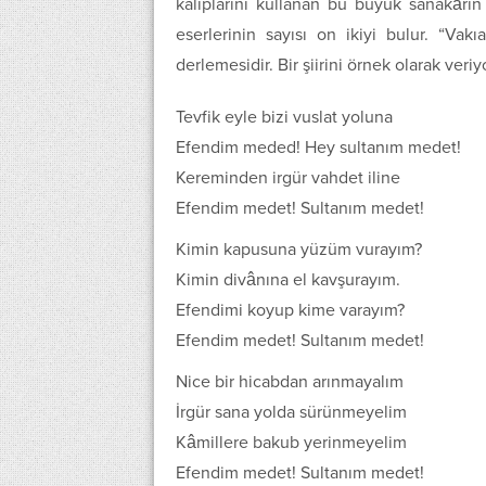
kalıplarını kullanan bu büyük sanakârın 
eserlerinin sayısı on ikiyi bulur. “Vakı
derlemesidir. Bir şiirini örnek olarak veriy
Tevfik eyle bizi vuslat yoluna
Efendim meded! Hey sultanım medet!
Kereminden irgür vahdet iline
Efendim medet! Sultanım medet!
Kimin kapusuna yüzüm vurayım?
Kimin divânına el kavşurayım.
Efendimi koyup kime varayım?
Efendim medet! Sultanım medet!
Nice bir hicabdan arınmayalım
İrgür sana yolda sürünmeyelim
Kâmillere bakub yerinmeyelim
Efendim medet! Sultanım medet!