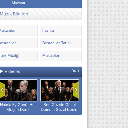
Müzik Bilgileri
Makamlar
Fasıllar
Besteciler
Besteciler Tarihi
Türk Müziği
Makaleler
Videolar
TÜMÜ
oş
Ben Güzele Güzel
Ayrılık Rüzgârı
Hani Yosun Renkli
Demem Güzel Benim
Gönlüme Doluyor
Gözlerin Olacaktı
Olmayınca
Senin