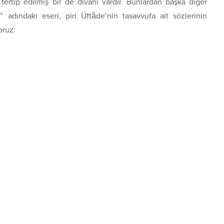
tertip edilmiş bir de divanı vardır. Bunlardan başka diğer
a” adındaki eseri, piri Üftâde’nin tasavvufa ait sözlerinin
oruz: