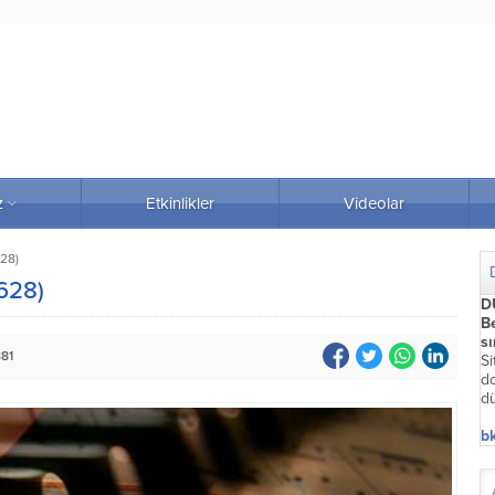
z
Etkinlikler
Videolar
28)
628)
D
Be
s
881
Si
do
dü
bk