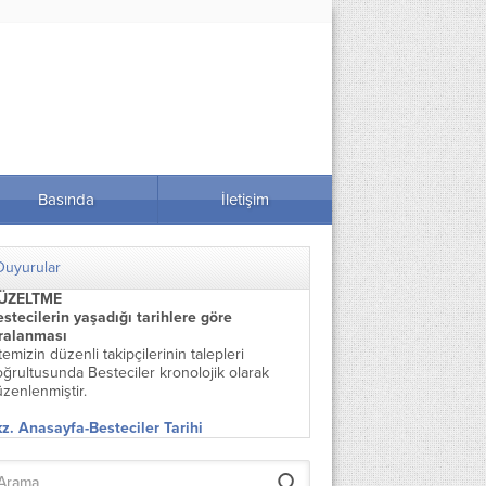
Basında
İletişim
Duyurular
ÜZELTME
stecilerin yaşadığı tarihlere göre
ıralanması
temizin düzenli takipçilerinin talepleri
ğrultusunda Besteciler kronolojik olarak
zenlenmiştir.
z. Anasayfa-Besteciler Tarihi