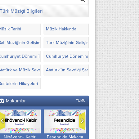
Türk Müziği Bilgileri
Müzik Tarihi
Müzik Hakkında
Batı Müziğinin Gelişimi
Türk Müziğinin Gelişimi
Cumhuriyet Dönemi Türk Müziği’nde Yapılanlar
Cumhuriyet Döneminde Türk Müziği İçin Görüşl
Atatürk ve Müzik Sevgisi
Atatürk’ün Sevdiği Şarkılar ve Notaları
Bestelerin Hikayeleri
Makamlar
TÜMÜ
Pesendide Makamı
Irak Makamı
Gerdâniye Makamı