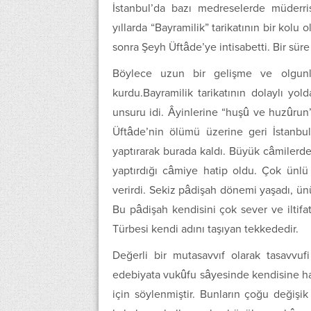
İstanbul’da bazı medreselerde müderri
yıllarda “Bayramilik” tarikatının bir kolu
sonra Şeyh Üftâde’ye intisabetti. Bir sür
Böylece uzun bir gelişme ve olgunla
kurdu.Bayramilik tarikatının dolaylı yol
unsuru idi. Âyinlerine “huşû ve huzûrun”
Üftâde’nin ölümü üzerine geri İstanbu
yaptırarak burada kaldı. Büyük câmilerde
yaptırdığı câmiye hatip oldu. Çok ünl
verirdi. Sekiz pâdişah dönemi yaşadı, ün
Bu pâdişah kendisini çok sever ve iltif
Türbesi kendi adını taşıyan tekkededir.
Değerli bir mutasavvıf olarak tasavvufi
edebiyata vukûfu sâyesinde kendisine haklı
için söylenmiştir. Bunların çoğu değiş