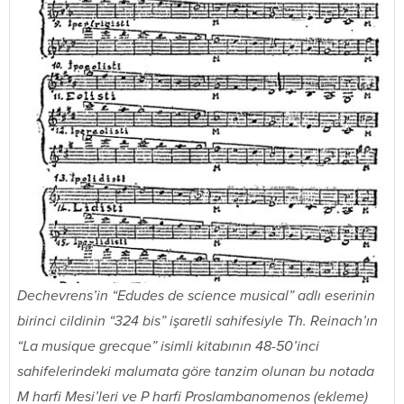
Dechevrens’in “Edudes de science musical” adlı eserinin
birinci cildinin “324 bis” işaretli sahifesiyle Th. Reinach’ın
“La musique grecque” isimli kitabının 48-50’inci
sahifelerindeki malumata göre tanzim olunan bu notada
M harfi Mesi’leri ve P harfi Proslambanomenos (ekleme)