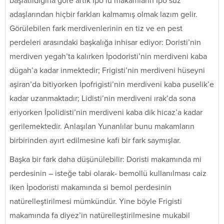
başlatıldığına göre artık İpo’lu makamların İpo’suz
adaşlarından hiçbir farkları kalmamış olmak lazım gelir.
Görülebilen fark merdivenlerinin en tiz ve en pest
perdeleri arasındaki başkalığa inhisar ediyor: Doristi’nin
merdiven yegah’ta kalırken İpodoristi’nin merdiveni kaba
dügah’a kadar inmektedir; Frigisti’nin merdiveni hüseyni
aşiran’da bitiyorken İpofrigisti’nin merdiveni kaba puselik’e
kadar uzanmaktadır; Lidisti’nin merdiveni ırak’da sona
eriyorken İpolidisti’nin merdiveni kaba dik hicaz’a kadar
gerilemektedir. Anlaşılan Yunanlılar bunu makamların
birbirinden ayırt edilmesine kafi bir fark saymışlar.
Başka bir fark daha düşünülebilir: Doristi makamında mi
perdesinin – isteğe tabi olarak- bemollü kullanılması caiz
iken İpodoristi makamında si bemol perdesinin
natürelleştirilmesi mümkündür. Yine böyle Frigisti
makamında fa diyez’in natürelleştirilmesine mukabil