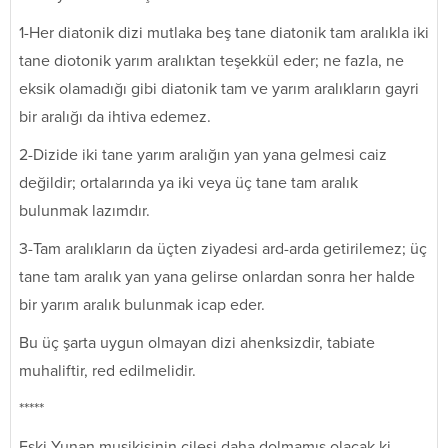
1-Her diatonik dizi mutlaka beş tane diatonik tam aralıkla iki
tane diotonik yarım aralıktan teşekkül eder; ne fazla, ne
eksik olamadığı gibi diatonik tam ve yarım aralıkların gayri
bir aralığı da ihtiva edemez.
2-Dizide iki tane yarım aralığın yan yana gelmesi caiz
değildir; ortalarında ya iki veya üç tane tam aralık
bulunmak lazımdır.
3-Tam aralıkların da üçten ziyadesi ard-arda getirilemez; üç
tane tam aralık yan yana gelirse onlardan sonra her halde
bir yarım aralık bulunmak icap eder.
Bu üç şarta uygun olmayan dizi ahenksizdir, tabiate
muhaliftir, red edilmelidir.
*****
Eski Yunan musikisinin çilesi daha dolmamış olacak ki