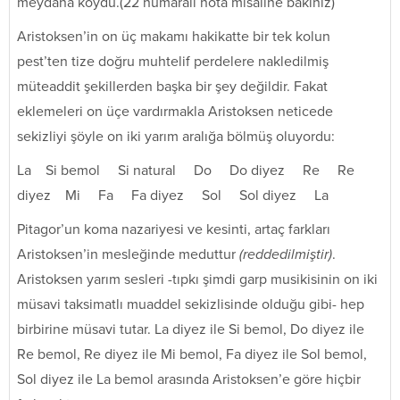
meydana koydu.(22 numaralı nota misaline bakınız)
Aristoksen’in on üç makamı hakikatte bir tek kolun
pest’ten tize doğru muhtelif perdelere nakledilmiş
müteaddit şekillerden başka bir şey değildir. Fakat
eklemeleri on üçe vardırmakla Aristoksen neticede
sekizliyi şöyle on iki yarım aralığa bölmüş oluyordu:
La Si bemol Si natural Do Do diyez Re Re
diyez Mi Fa Fa diyez Sol Sol diyez La
Pitagor’un koma nazariyesi ve kesinti, artaç farkları
Aristoksen’in mesleğinde meduttur
(reddedilmiştir)
.
Aristoksen yarım sesleri -tıpkı şimdi garp musikisinin on iki
müsavi taksimatlı muaddel sekizlisinde olduğu gibi- hep
birbirine müsavi tutar. La diyez ile Si bemol, Do diyez ile
Re bemol, Re diyez ile Mi bemol, Fa diyez ile Sol bemol,
Sol diyez ile La bemol arasında Aristoksen’e göre hiçbir