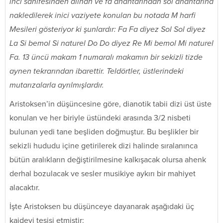
ıncı sahifesinden alınan ve fa anahtarından sol anahtarına
nakledilerek inici vaziyete konulan bu notada M harfi
Mesileri gösteriyor ki şunlardır: Fa Fa diyez Sol Sol diyez
La Si bemol Si naturel Do Do diyez Re Mi bemol Mi naturel
Fa. 13 üncü makam 1 numaralı makamın bir sekizli tizde
aynen tekrarından ibarettir. Teldörtler, üstlerindeki
mutarızalarla ayrılmışlardır.
Aristoksen’in düşüncesine göre, dianotik tabii dizi üst üste
konulan ve her biriyle üstündeki arasında 3/2 nisbeti
bulunan yedi tane beşliden doğmuştur. Bu beşlikler bir
sekizli hududu içine getirilerek dizi halinde sıralanınca
bütün aralıkların değiştirilmesine kalkışacak olursa ahenk
derhal bozulacak ve sesler musikiye aykırı bir mahiyet
alacaktır.
İşte Aristoksen bu düşünceye dayanarak aşağıdaki üç
kaideyi tesisi etmiştir: