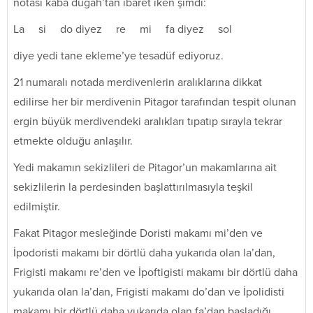
notası kaba dügah’tan ibaret iken şimdi:
La si do diyez re mi fa diyez sol
diye yedi tane ekleme’ye tesadüf ediyoruz.
21 numaralı notada merdivenlerin aralıklarına dikkat
edilirse her bir merdivenin Pitagor tarafından tespit olunan
ergin büyük merdivendeki aralıkları tıpatıp sırayla tekrar
etmekte olduğu anlaşılır.
Yedi makamın sekizlileri de Pitagor’un makamlarına ait
sekizlilerin la perdesinden başlattırılmasıyla teşkil
edilmiştir.
Fakat Pitagor mesleğinde Doristi makamı mi’den ve
İpodoristi makamı bir dörtlü daha yukarıda olan la’dan,
Frigisti makamı re’den ve İpoftigisti makamı bir dörtlü daha
yukarıda olan la’dan, Frigisti makamı do’dan ve İpolidisti
makamı bir dörtlü daha yukarıda olan fa’dan başladığı