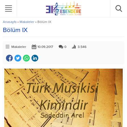
Anasayfa
»
Makaleler
»
Bölüm IX
Bölüm IX
Makaleler
10.09.2017
0
3.546