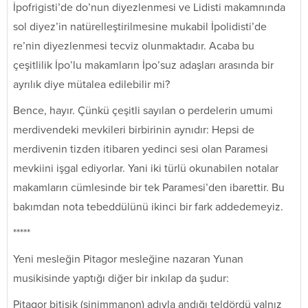
İpofrigisti’de do’nun diyezlenmesi ve Lidisti makamnında
sol diyez’in natürelleştirilmesine mukabil İpolidisti’de
re’nin diyezlenmesi tecviz olunmaktadır. Acaba bu
çeşitlilik İpo’lu makamların İpo’suz adaşları arasında bir
ayrılık diye mütalea edilebilir mi?
Bence, hayır. Çünkü çeşitli sayılan o perdelerin umumi
merdivendeki mevkileri birbirinin aynıdır: Hepsi de
merdivenin tizden itibaren yedinci sesi olan Paramesi
mevkiini işgal ediyorlar. Yani iki türlü okunabilen notalar
makamların cümlesinde bir tek Paramesi’den ibarettir. Bu
bakımdan nota tebeddülünü ikinci bir fark addedemeyiz.
*****
Yeni mesleğin Pitagor mesleğine nazaran Yunan
musikisinde yaptığı diğer bir inkılap da şudur:
Pitagor bitişik (sinimmanon) adıyla andığı teldördü yalnız