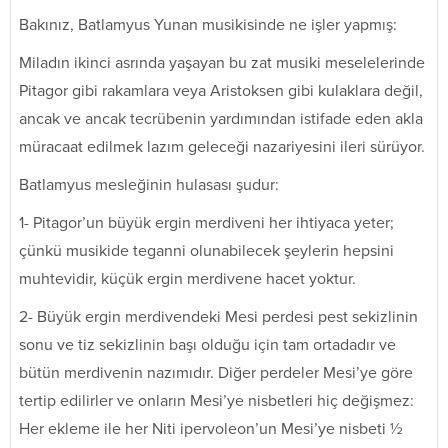
Bakınız, Batlamyus Yunan musikisinde ne işler yapmış:
Miladın ikinci asrında yaşayan bu zat musiki meselelerinde
Pitagor gibi rakamlara veya Aristoksen gibi kulaklara değil,
ancak ve ancak tecrübenin yardımından istifade eden akla
müracaat edilmek lazım geleceği nazariyesini ileri sürüyor.
Batlamyus mesleğinin hulasası şudur:
1- Pitagor’un büyük ergin merdiveni her ihtiyaca yeter;
çünkü musikide teganni olunabilecek şeylerin hepsini
muhtevidir, küçük ergin merdivene hacet yoktur.
2- Büyük ergin merdivendeki Mesi perdesi pest sekizlinin
sonu ve tiz sekizlinin başı olduğu için tam ortadadır ve
bütün merdivenin nazımıdır. Diğer perdeler Mesi’ye göre
tertip edilirler ve onların Mesi’ye nisbetleri hiç değişmez:
Her ekleme ile her Niti ipervoleon’un Mesi’ye nisbeti ½