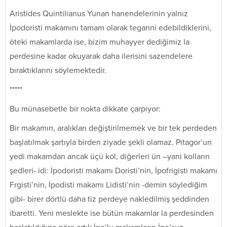
Aristides Quintilianus Yunan hanendelerinin yalnız
İpodoristi makamını tamam olarak teganni edebildiklerini,
öteki makamlarda ise, bizim muhayyer dediğimiz la
perdesine kadar okuyarak daha ilerisini sazendelere
bıraktıklarını söylemektedir.
*****
Bu münasebetle bir nokta dikkate çarpıyor:
Bir makamın, aralıkları değiştirilmemek ve bir tek perdeden
başlatılmak şartıyla birden ziyade şekli olamaz. Pitagor’un
yedi makamdan ancak üçü kol, diğerleri ün –yani kolların
şedleri- idi: İpodoristi makamı Doristi’nin, İpofrigisti makamı
Frgisti’nin, İpodisti makamı Lidisti’nin -demin söylediğim
gibi- birer dörtlü daha tiz perdeye nakledilmiş şeddinden
ibaretti. Yeni meslekte ise bütün makamlar la perdesinden