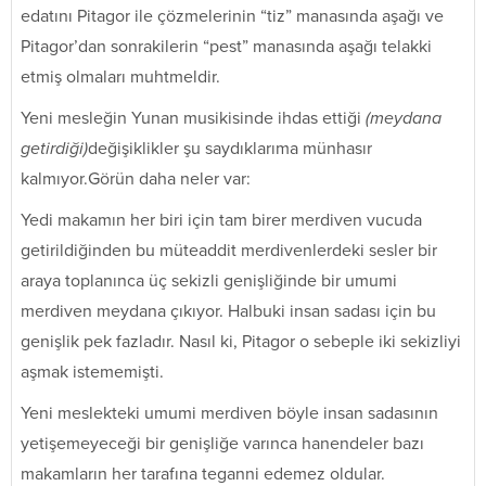
edatını Pitagor ile çözmelerinin “tiz” manasında aşağı ve
Pitagor’dan sonrakilerin “pest” manasında aşağı telakki
etmiş olmaları muhtmeldir.
Yeni mesleğin Yunan musikisinde ihdas ettiği
(meydana
getirdiği)
değişiklikler şu saydıklarıma münhasır
kalmıyor.Görün daha neler var:
Yedi makamın her biri için tam birer merdiven vucuda
getirildiğinden bu müteaddit merdivenlerdeki sesler bir
araya toplanınca üç sekizli genişliğinde bir umumi
merdiven meydana çıkıyor. Halbuki insan sadası için bu
genişlik pek fazladır. Nasıl ki, Pitagor o sebeple iki sekizliyi
aşmak istememişti.
Yeni meslekteki umumi merdiven böyle insan sadasının
yetişemeyeceği bir genişliğe varınca hanendeler bazı
makamların her tarafına teganni edemez oldular.