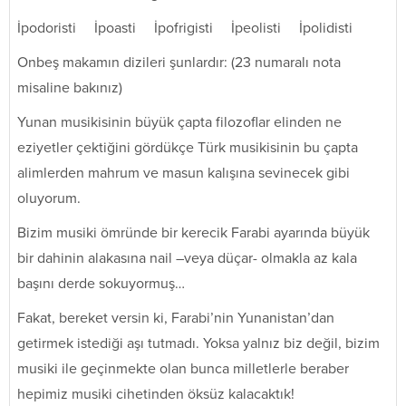
İpodoristi İpoasti İpofrigisti İpeolisti İpolidisti
Onbeş makamın dizileri şunlardır: (23 numaralı nota
misaline bakınız)
Yunan musikisinin büyük çapta filozoflar elinden ne
eziyetler çektiğini gördükçe Türk musikisinin bu çapta
alimlerden mahrum ve masun kalışına sevinecek gibi
oluyorum.
Bizim musiki ömründe bir kerecik Farabi ayarında büyük
bir dahinin alakasına nail –veya düçar- olmakla az kala
başını derde sokuyormuş…
Fakat, bereket versin ki, Farabi’nin Yunanistan’dan
getirmek istediği aşı tutmadı. Yoksa yalnız biz değil, bizim
musiki ile geçinmekte olan bunca milletlerle beraber
hepimiz musiki cihetinden öksüz kalacaktık!