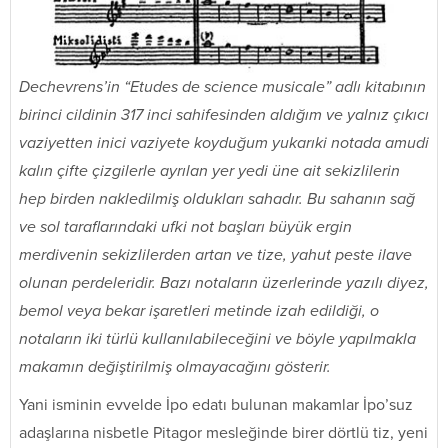
Dechevrens’in “Etudes de science musicale” adlı kitabının
birinci cildinin 317 inci sahifesinden aldığım ve yalnız çıkıcı
vaziyetten inici vaziyete koyduğum yukarıki notada amudi
kalın çifte çizgilerle ayrılan yer yedi üne ait sekizlilerin
hep birden nakledilmiş oldukları sahadır. Bu sahanın sağ
ve sol taraflarındaki ufki not başları büyük ergin
merdivenin sekizlilerden artan ve tize, yahut peste ilave
olunan perdeleridir. Bazı notaların üzerlerinde yazılı diyez,
bemol veya bekar işaretleri metinde izah edildiği, o
notaların iki türlü kullanılabileceğini ve böyle yapılmakla
makamın değiştirilmiş olmayacağını gösterir.
Yani isminin evvelde İpo edatı bulunan makamlar İpo’suz
adaşlarına nisbetle Pitagor mesleğinde birer dörtlü tiz, yeni