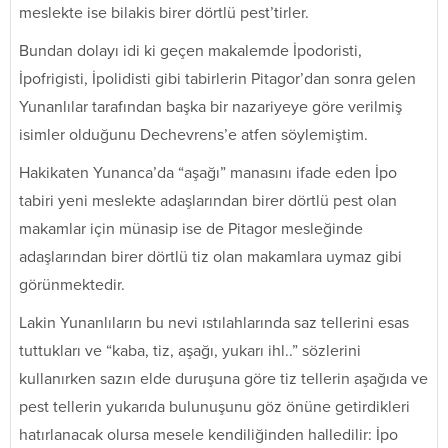
meslekte ise bilakis birer dörtlü pest’tirler.
Bundan dolayı idi ki geçen makalemde İpodoristi,
İpofrigisti, İpolidisti gibi tabirlerin Pitagor’dan sonra gelen
Yunanlılar tarafından başka bir nazariyeye göre verilmiş
isimler olduğunu Dechevrens’e atfen söylemiştim.
Hakikaten Yunanca’da “aşağı” manasını ifade eden İpo
tabiri yeni meslekte adaşlarından birer dörtlü pest olan
makamlar için münasip ise de Pitagor mesleğinde
adaşlarından birer dörtlü tiz olan makamlara uymaz gibi
görünmektedir.
Lakin Yunanlıların bu nevi ıstılahlarında saz tellerini esas
tuttukları ve “kaba, tiz, aşağı, yukarı ihl..” sözlerini
kullanırken sazın elde duruşuna göre tiz tellerin aşağıda ve
pest tellerin yukarıda bulunuşunu göz önüne getirdikleri
hatırlanacak olursa mesele kendiliğinden halledilir: İpo