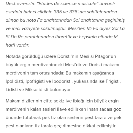
Dechevrens’in “Etudes de science musicale” ünvanlı
eserinin birinci cildinin 335 ve 336’ıncı sahifelerinden
alınan bu nota Fa anahtarından Sol anahtarına geçirilmiş
ve inici vaziyete sokulmuştur. Mesi’ler: Mi Fa diyez Sol La
Si Do Re perdelerinden ibarettir ve hepsinin altında M
harfi vardır.
Notada görüldüğü üzere Doristi’nin Mesi’si Pitagor’un
büyük ergin merdivenindeki Mesi’dir ve Doristi makamı
merdivenin tam ortasındadır. Bu makamın aşağısında
İpolidisti, İpofrigisti ve İpodoristi, yukarısında ise Frigisti,
Lidisti ve Miksolidisti bulunuyor.
Makam dizilerinin çifte sekizliye iblağı için büyük ergin
merdivenin kalan sesleri ilave edilirken insan sadası göz
önünde tutularak pek tiz olan seslerin pest tarafa ve pek
pest olanların tiz tarafa geçirilmesine dikkat edilmiştir.