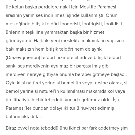
üç kolun başka perdelere nakli için Mesi ile Paramesi
arasının yarım ses indirilmesi işinde kullanmıştı. Onun
mesleğinde bitişik teldört İpodoristi, İpofrigisti, İpolidisti
ünlerinin teşkiline yaramaktan başka bir hizmet
görmüyordu. Halbuki yeni meslekte makamların yapısına
bakılmaksızın hem bitişik teldört hem de ayrık
(Diazevgmenon) teldört hizmete alındı ve bitişik teldört
sanki ses merdivenin ayrılmaz bir parçası imiş gibi
merdiven nereye gittiyse onunla beraber gitmeye başladı.
Öyle ki si natürel yerine si bemol’ün veya tersine olarak, si
bemol yerine si naturel’in kullanılması makamda kol veya
ün itibariyle hiçbir tebeddül vucuda getirmez oldu. İşte
Paramesi’ler bundan dolayı iki türlü hüviyet edinmiş
bulunmaktadırlar.
Biraz evvel nota tebeddülünü ikinci bar fark addetmeyişim