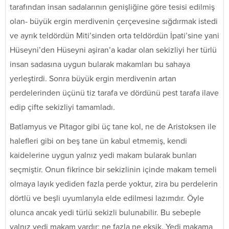
tarafından insan sadalarının genişliğine göre tesisi edilmiş
olan- büyük ergin merdivenin çerçevesine sığdırmak istedi
ve ayrık teldördün Miti’sinden orta teldördün İpati’sine yani
Hüseyni’den Hüseyni aşiran’a kadar olan sekizliyi her türlü
insan sadasına uygun bularak makamları bu sahaya
yerleştirdi. Sonra büyük ergin merdivenin artan
perdelerinden üçünü tiz tarafa ve dördünü pest tarafa ilave
edip çifte sekizliyi tamamladı.
Batlamyus ve Pitagor gibi üç tane kol, ne de Aristoksen ile
halefleri gibi on beş tane ün kabul etmemiş, kendi
kaidelerine uygun yalnız yedi makam bularak bunları
seçmiştir. Onun fikrince bir sekizlinin içinde makam temeli
olmaya layık yediden fazla perde yoktur, zira bu perdelerin
dörtlü ve beşli uyumlarıyla elde edilmesi lazımdır. Öyle
olunca ancak yedi türlü sekizli bulunabilir. Bu sebeple
yalnız yedi makam vardır; ne fazla ne eksik. Yedi makama