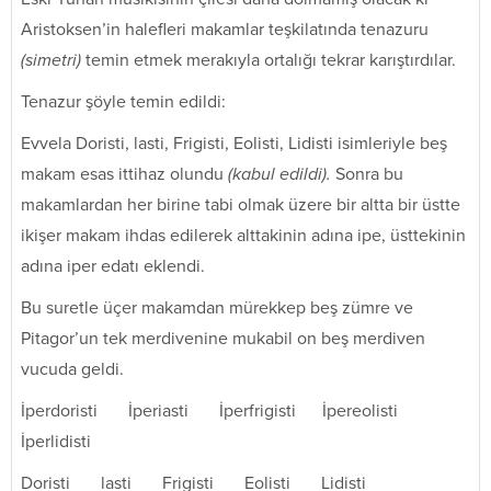
Aristoksen’in halefleri makamlar teşkilatında tenazuru
(simetri)
temin etmek merakıyla ortalığı tekrar karıştırdılar.
Tenazur şöyle temin edildi:
Evvela Doristi, lasti, Frigisti, Eolisti, Lidisti isimleriyle beş
makam esas ittihaz olundu
(kabul edildi).
Sonra bu
makamlardan her birine tabi olmak üzere bir altta bir üstte
ikişer makam ihdas edilerek alttakinin adına ipe, üsttekinin
adına iper edatı eklendi.
Bu suretle üçer makamdan mürekkep beş zümre ve
Pitagor’un tek merdivenine mukabil on beş merdiven
vucuda geldi.
İperdoristi İperiasti İperfrigisti İpereolisti
İperlidisti
Doristi lasti Frigisti Eolisti Lidisti