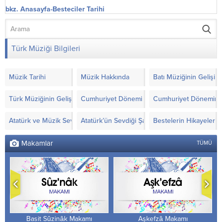
bkz. Anasayfa-Besteciler Tarihi
Türk Müziği Bilgileri
Müzik Tarihi
Müzik Hakkında
Batı Müziğinin Gelişimi
Türk Müziğinin Gelişimi
Cumhuriyet Dönemi Türk Müziği’nde Yapılanla
Cumhuriyet Döneminde
Atatürk ve Müzik Sevgisi
Atatürk’ün Sevdiği Şarkılar ve Notaları
Bestelerin Hikayeleri
Makamlar
TÜMÜ
Basit Sûzinâk Makamı
Aşkefzâ Makamı