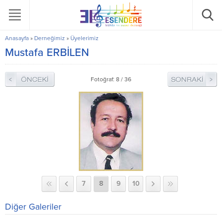
Anasayfa
»
Derneğimiz
»
Üyelerimiz
Mustafa ERBİLEN
Fotoğraf: 8 / 36
7
8
9
10
Diğer Galeriler