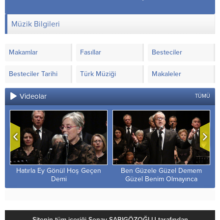
Müzik Bilgileri
Makamlar
Fasıllar
Besteciler
Besteciler Tarihi
Türk Müziği
Makaleler
Videolar
TÜMÜ
Hatırla Ey Gönül Hoş Geçen
Ben Güzele Güzel Demem
Demi
Güzel Benim Olmayınca
Sitenin tüm içeriği Şenay SARIGÖZOĞLU tarafından