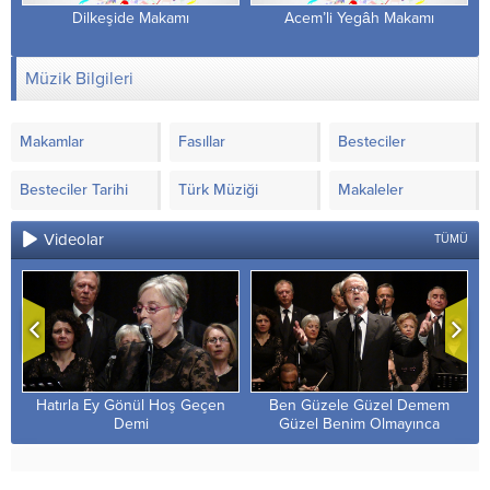
Dilkeşide Makamı
Acem’li Yegâh Makamı
Müzik Bilgileri
Makamlar
Fasıllar
Besteciler
Besteciler Tarihi
Türk Müziği
Makaleler
Videolar
TÜMÜ
Hatırla Ey Gönül Hoş Geçen
Ben Güzele Güzel Demem
Demi
Güzel Benim Olmayınca