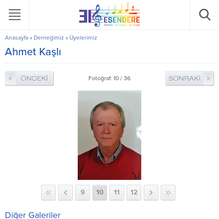
Anasayfa
»
Derneğimiz
»
Üyelerimiz
Ahmet Kaşlı
Fotoğraf: 10 / 36
9
10
11
12
Diğer Galeriler