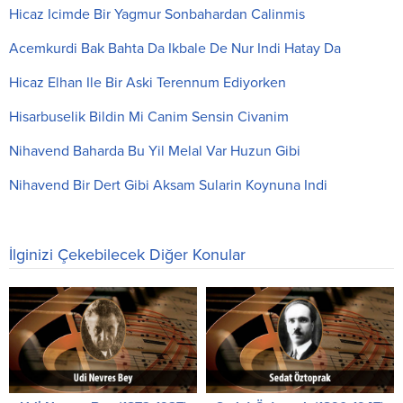
Hicaz Icimde Bir Yagmur Sonbahardan Calinmis
Acemkurdi Bak Bahta Da Ikbale De Nur Indi Hatay Da
Hicaz Elhan Ile Bir Aski Terennum Ediyorken
Hisarbuselik Bildin Mi Canim Sensin Civanim
Nihavend Baharda Bu Yil Melal Var Huzun Gibi
Nihavend Bir Dert Gibi Aksam Sularin Koynuna Indi
İlginizi Çekebilecek Diğer Konular