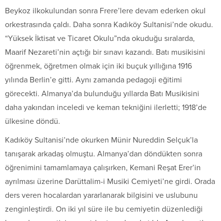
Beykoz ilkokulundan sonra Frere’lere devam ederken okul
orkestrasında çaldı. Daha sonra Kadıköy Sultanisi’nde okudu.
“Yüksek İktisat ve Ticaret Okulu”nda okuduğu sıralarda,
Maarif Nezareti’nin açtığı bir sınavı kazandı. Batı musikisini
öğrenmek, öğretmen olmak için iki buçuk yıllığına 1916
yılında Berlin’e gitti. Aynı zamanda pedagoji eğitimi
görecekti. Almanya’da bulunduğu yıllarda Batı Musikisini
daha yakından inceledi ve keman tekniğini ilerletti; 1918’de
ülkesine döndü.
Kadıköy Sultanisi’nde okurken Münir Nureddin Selçuk’la
tanışarak arkadaş olmuştu. Almanya’dan döndükten sonra
öğrenimini tamamlamaya çalışırken, Kemani Reşat Erer’in
ayrılması üzerine Darüttalim-i Musiki Cemiyeti’ne girdi. Orada
ders veren hocalardan yararlanarak bilgisini ve uslubunu
zenginleştirdi. On iki yıl süre ile bu cemiyetin düzenlediği