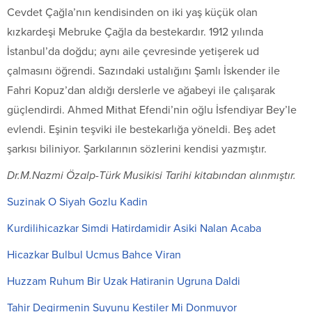
Cevdet Çağla’nın kendisinden on iki yaş küçük olan
kızkardeşi Mebruke Çağla da bestekardır. 1912 yılında
İstanbul’da doğdu; aynı aile çevresinde yetişerek ud
çalmasını öğrendi. Sazındaki ustalığını Şamlı İskender ile
Fahri Kopuz’dan aldığı derslerle ve ağabeyi ile çalışarak
güçlendirdi. Ahmed Mithat Efendi’nin oğlu İsfendiyar Bey’le
evlendi. Eşinin teşviki ile bestekarlığa yöneldi. Beş adet
şarkısı biliniyor. Şarkılarının sözlerini kendisi yazmıştır.
Dr.M.Nazmi Özalp-Türk Musikisi Tarihi kitabından alınmıştır.
Suzinak O Siyah Gozlu Kadin
Kurdilihicazkar Simdi Hatirdamidir Asiki Nalan Acaba
Hicazkar Bulbul Ucmus Bahce Viran
Huzzam Ruhum Bir Uzak Hatiranin Ugruna Daldi
Tahir Degirmenin Suyunu Kestiler Mi Donmuyor