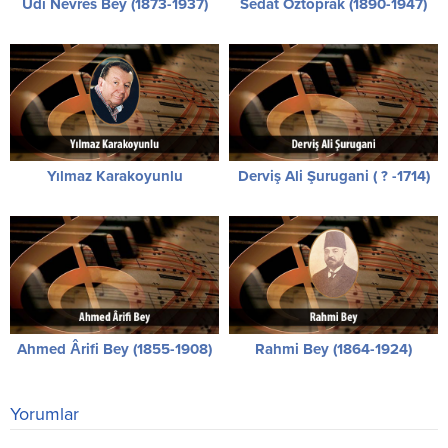
Udi Nevres Bey (1873-1937)
Sedat Öztoprak (1890-1947)
Yılmaz Karakoyunlu
Derviş Ali Şurugani ( ? -1714)
Ahmed Ârifi Bey (1855-1908)
Rahmi Bey (1864-1924)
Yorumlar