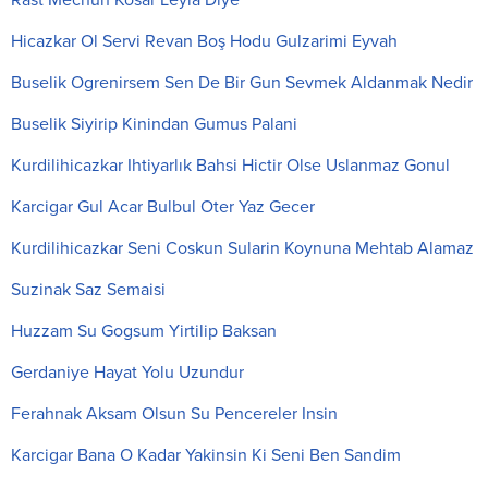
Rast Mecnun Kosar Leyla Diye
Hicazkar Ol Servi Revan Boş Hodu Gulzarimi Eyvah
Buselik Ogrenirsem Sen De Bir Gun Sevmek Aldanmak Nedir
Buselik Siyirip Kinindan Gumus Palani
Kurdilihicazkar Ihtiyarlık Bahsi Hictir Olse Uslanmaz Gonul
Karcigar Gul Acar Bulbul Oter Yaz Gecer
Kurdilihicazkar Seni Coskun Sularin Koynuna Mehtab Alamaz
Suzinak Saz Semaisi
Huzzam Su Gogsum Yirtilip Baksan
Gerdaniye Hayat Yolu Uzundur
Ferahnak Aksam Olsun Su Pencereler Insin
Karcigar Bana O Kadar Yakinsin Ki Seni Ben Sandim