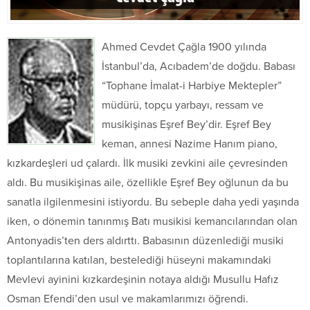
Ahmed Cevdet Çağla 1900 yılında
İstanbul’da, Acıbadem’de doğdu. Babası
“Tophane İmalat-i Harbiye Mektepler”
müdürü, topçu yarbayı, ressam ve
musikişinas Eşref Bey’dir. Eşref Bey
keman, annesi Nazime Hanım piano,
kızkardeşleri ud çalardı. İlk musiki zevkini aile çevresinden
aldı. Bu musikişinas aile, özellikle Eşref Bey oğlunun da bu
sanatla ilgilenmesini istiyordu. Bu sebeple daha yedi yaşında
iken, o dönemin tanınmış Batı musikisi kemancılarından olan
Antonyadis’ten ders aldırttı. Babasının düzenlediği musiki
toplantılarına katılan, bestelediği hüseyni makamındaki
Mevlevi ayinini kızkardeşinin notaya aldığı Musullu Hafız
Osman Efendi’den usul ve makamlarımızı öğrendi.