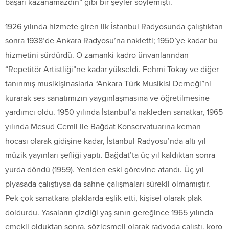
başarı kazanamazdın” gibi bir şeyler söylemişti.
1926 yılında hizmete giren ilk İstanbul Radyosunda çalıştıktan
sonra 1938’de Ankara Radyosu’na nakletti; 1950’ye kadar bu
hizmetini sürdürdü. O zamanki kadro ünvanlarından
“Repetitör Artistliği”ne kadar yükseldi. Fehmi Tokay ve diğer
tanınmış musikişinaslarla “Ankara Türk Musikisi Derneği”ni
kurarak ses sanatımızın yaygınlaşmasına ve öğretilmesine
yardımcı oldu. 1950 yılında İstanbul’a nakleden sanatkar, 1965
yılında Mesud Cemil ile Bağdat Konservatuarına keman
hocası olarak gidişine kadar, İstanbul Radyosu’nda altı yıl
müzik yayınları şefliği yaptı. Bağdat’ta üç yıl kaldıktan sonra
yurda döndü (1959). Yeniden eski görevine atandı. Üç yıl
piyasada çalıştıysa da sahne çalışmaları sürekli olmamıştır.
Pek çok sanatkara plaklarda eşlik etti, kişisel olarak plak
doldurdu. Yasaların çizdiği yaş sınırı gereğince 1965 yılında
emekli olduktan sonra, sözleşmeli olarak radyoda çalıştı, koro