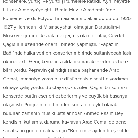
konserlere, yurtiçi ve yurtdışı turnelere katıldı. Aynı heyetle
iki kez Almanya’ya gitti. Berlin Müzik Akademisi’nde
konserler verdi. Polydor firması adına plaklar doldurdu. 1926-
1927 yıllarından iki Mısır seyahati olmuştur. Darüttalim-i
Musikiye girdiği ilk sıralarda geçmiş olan bir olay, Cevdet
Çağla’nın üzerinde önemli bir etki yapmıştır. “Papaz’ın
Bağı”nda halka verilen konserlerin birinde sultaniyegah faslı
okunacaktı. Genç kemani fasılda okunacak eserleri ezbere
bilmiyordu. Peşrevin çalındığı sırada başhanende Arap
Cemal, kemaniye yararı olur düşüncesiyle sesi ile yardımcı
olmaya çalışıyordu. Bu olaya çok üzülen Çağla, bir sonraki
konserde bütün eserleri ezberlermiş ve büyük bir başarıya
ulaşmıştı. Programın bitiminden sonra dinleyici olarak
bulunan zamanın musiki ustalarından Ahmed Rasim Bey
kendisini kutlamış, durumu kavrayan Arap Cemal de genç
sanatkarın gönlünü almak için “Ben olmasaydım bu şekilde