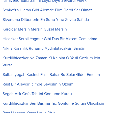
Nihavend Bana Zalimi Leyla Diye Sevdirdi Felek
Sevkefza Hicran Gibi Alemde Elim Derdi Ser Olmaz
Sivenuma Dilberlerin En Suhu Yine Zevku Safada
Karcigar Mersin Mersin Guzel Mersin
Hicazkar Serpil Yagmur Gibi Dus Bir Aksam Camlarima
Nikriz Karanlik Ruhumu Aydinlatacaksin Sandim
Kurdilihicazkar Ne Zaman Ki Kalbim O Yesil Gozlum Icin
Vursa
Sultaniyegah Kacinci Fasli Bahar Bu Solar Gider Emelim
Rast Bir Alevdir Icimde Sevgilinin Ozlemi
Segah Ask Cefa Tahtini Gonlume Kurdu
Kurdilihicazkar Sen Basima Tac Gonlume Sultan Olacaksin