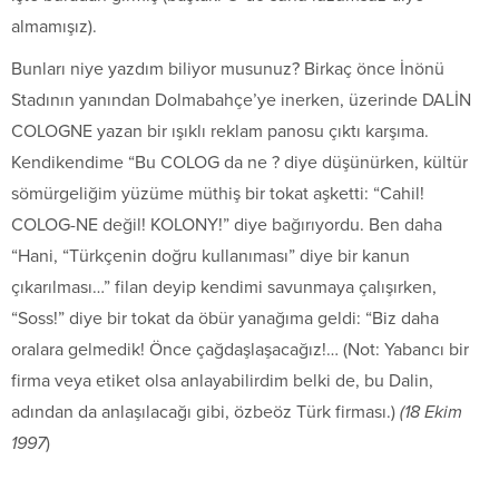
almamışız).
Bunları niye yazdım biliyor musunuz? Birkaç önce İnönü
Stadının yanından Dolmabahçe’ye inerken, üzerinde DALİN
COLOGNE yazan bir ışıklı reklam panosu çıktı karşıma.
Kendikendime “Bu COLOG da ne ? diye düşünürken, kültür
sömürgeliğim yüzüme müthiş bir tokat aşketti: “Cahil!
COLOG-NE değil! KOLONY!” diye bağırıyordu. Ben daha
“Hani, “Türkçenin doğru kullanıması” diye bir kanun
çıkarılması…” filan deyip kendimi savunmaya çalışırken,
“Soss!” diye bir tokat da öbür yanağıma geldi: “Biz daha
oralara gelmedik! Önce çağdaşlaşacağız!… (Not: Yabancı bir
firma veya etiket olsa anlayabilirdim belki de, bu Dalin,
adından da anlaşılacağı gibi, özbeöz Türk firması.)
(18 Ekim
1997
)