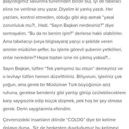
(Bayıldığımız savunma türlerinden biridir bu). İyi de tabelacı
eline ne verilirse onu yazar. Diyelim ki yanlış yazdı. Her
yazılanı, kontrol etmeden, olduğu gibi alıp asmak “yasal
zorunluluk mu?!.. Hadi, “Sayın Başkan nerdesiniz?” diye
sormayalım. “Bu da mı benim işim?” derlerse haklı olabilirler.
Ama tabelacıyı (veya bilgisayara) yazıyı o şekilde veren
amirler-müdürler-şefler, bu işlerle görevli şubenin yetkilileri,
onlar neredeler? Hepsi toptan izne mi çıkmış yoksa?!…
Sayın Başkan, lütfen “Tek yanlışımız bu olsun” demeyiniz ve
o levhayı lütfen hemen düzelttiriniz. Biliyorum, işleriniz çok
yoğun, ama gerek bir Müslüman Türk büyüğünün aziz
ruhuna, gerekse bendeniz gibi yanlışı görüp üzülebileceklere
karşı saygısızlık edip küçük düşmek, pek hoş bir şey olmasa
gerek. Derin saygılarımla efendim.
Çevrenizdeki insanların dilinde “COLOG” diye bir kelime
dolaşıp dursa.. Siz de herkesten duyduğumuz bu kelimeyi