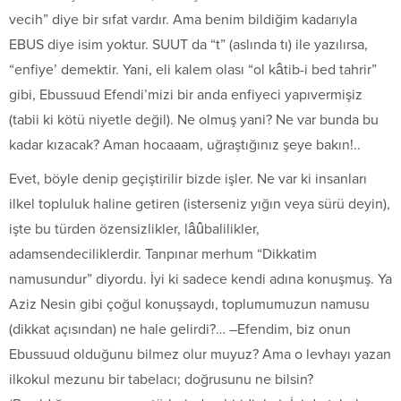
vecih” diye bir sıfat vardır. Ama benim bildiğim kadarıyla
EBUS diye isim yoktur. SUUT da “t” (aslında tı) ile yazılırsa,
“enfiye’ demektir. Yani, eli kalem olası “ol kâtib-i bed tahrir”
gibi, Ebussuud Efendi’mizi bir anda enfiyeci yapıvermişiz
(tabii ki kötü niyetle değil). Ne olmuş yani? Ne var bunda bu
kadar kızacak? Aman hocaaam, uğraştığınız şeye bakın!..
Evet, böyle denip geçiştirilir bizde işler. Ne var ki insanları
ilkel topluluk haline getiren (isterseniz yığın veya sürü deyin),
işte bu türden özensizlikler, lâûbalilikler,
adamsendeciliklerdir. Tanpınar merhum “Dikkatim
namusundur” diyordu. İyi ki sadece kendi adına konuşmuş. Ya
Aziz Nesin gibi çoğul konuşsaydı, toplumumuzun namusu
(dikkat açısından) ne hale gelirdi?… –Efendim, biz onun
Ebussuud olduğunu bilmez olur muyuz? Ama o levhayı yazan
ilkokul mezunu bir tabelacı; doğrusunu ne bilsin?