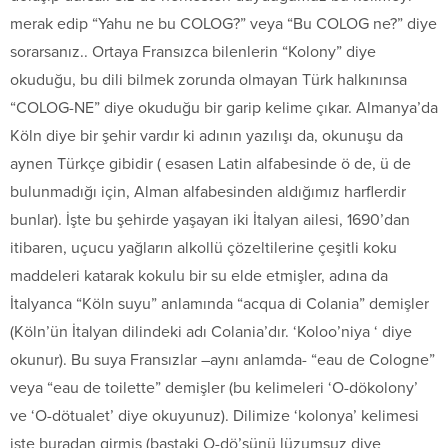
merak edip “Yahu ne bu COLOG?” veya “Bu COLOG ne?” diye
sorarsanız.. Ortaya Fransızca bilenlerin “Kolony” diye
okuduğu, bu dili bilmek zorunda olmayan Türk halkınınsa
“COLOG-NE” diye okuduğu bir garip kelime çıkar. Almanya’da
Köln diye bir şehir vardır ki adının yazılışı da, okunuşu da
aynen Türkçe gibidir ( esasen Latin alfabesinde ö de, ü de
bulunmadığı için, Alman alfabesinden aldığımız harflerdir
bunlar). İşte bu şehirde yaşayan iki İtalyan ailesi, 1690’dan
itibaren, uçucu yağların alkollü çözeltilerine çeşitli koku
maddeleri katarak kokulu bir su elde etmişler, adına da
İtalyanca “Köln suyu” anlamında “acqua di Colania” demişler
(Köln’ün İtalyan dilindeki adı Colania’dır. ‘Koloo’niya ‘ diye
okunur). Bu suya Fransızlar –aynı anlamda- “eau de Cologne”
veya “eau de toilette” demişler (bu kelimeleri ‘O-dökolony’
ve ‘O-dötualet’ diye okuyunuz). Dilimize ‘kolonya’ kelimesi
işte buradan girmiş (baştaki O-dö’sünü lüzumsuz diye