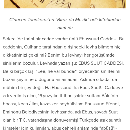
Cinuçen Tanrıkorur’un “Biraz da Müzik” adlı kitabından
alıntıdır
Sirkeci’de tarihi bir cadde vardır: ünlü Ebussuud Caddesi. Bu
caddenin, Gülhane tarafından girişindeki levha bilmem hiç
dikkatininizi çekti mi? Benim bu levhayı her görüşümde
sinirlerim bozulur. Levhada yazan şu: EBUS SUUT CADDESİ.
Belki birçok kişi “Eee, ne var bunda?” diyecektir, sinirlerimi
bozan şeyin ne olduğunu anlamadan. Aslında o kadar da
mühim bir şey değil. Ha Ebussuud, ha Ebus Suut!.. Caddeye
adı verilmiş olan, 16.yüzyılın iftiharı şairler sultanı Bâki’nin
hocası, koca âlim, kazasker, şeyhülislam Ebussuud Efendi,
Eminönü Belediyesinin levhasında, adı Ebus, soyadı Suut
olan bir T.C. vatandaşına dönüvermiş! Türkçede asık suratlı
kimseler için kullanılan, abus çehreli anlamında “abûsû’l-