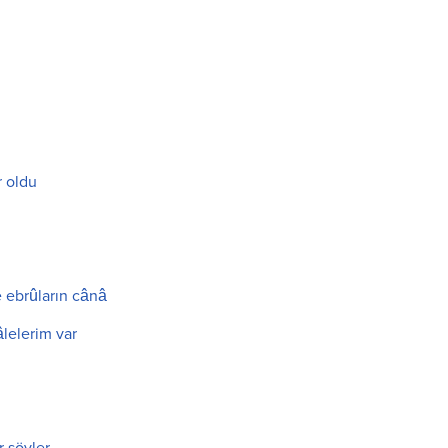
i
r oldu
 ebrûların cânâ
lelerim var