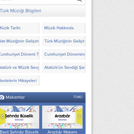
Türk Müziği Bilgileri
Müzik Tarihi
Müzik Hakkında
Batı Müziğinin Gelişimi
Türk Müziğinin Gelişimi
Cumhuriyet Dönemi Türk Müziği’nde Yapılanlar
Cumhuriyet Döneminde Türk Müziği İçin Görüşl
Atatürk ve Müzik Sevgisi
Atatürk’ün Sevdiği Şarkılar ve Notaları
Bestelerin Hikayeleri
Makamlar
TÜMÜ
Arazbâr Makamı
Beste Isfahân Makamı
Acem Aşirân Makamı