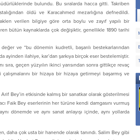
dürlüklerinde bulundu. Bu sıralarda hacca gitti. Takriben
astalığından öldü ve Karacahmed mezarlığına defnedildi.
len verilen bilgiye göre orta boylu ve zayıf yapılı bir
ren bütün kaynaklarda çok değişiktir, genellikle 1890 tarihi
 değer ve “bu dönemin kudretli, başarılı bestekarlarından
ında ayinden ilahiye, kar’dan şarkıya birçok eser bestelemiştir.
ı sıra, geçen yüzyılın ikinci yarısından sonra gittikçe revaç
çalışmalarını bir hizaya bir hizaya getirmeyi başarmış ve
Arif Bey’in etkisinde kalmış bir sanatkar olarak gösterilmesi
 Hacı Faik Bey eserlerinin her türüne kendi damgasını vurmuş
, aynı dönemde ve aynı sanat anlayışı içinde, aynı yollarda
Sana Dün Bir
Sana Nerden Gönül
Hatırla Ey Gönül Hoş
Tepeden Baktım Aziz
Verdim
Geçen Demi
İstanbul
en, daha çok usta bir hanende olarak tanındı. Salim Bey gibi