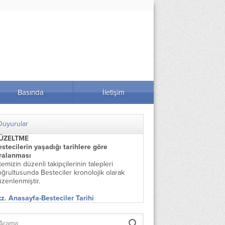
Basında
İletişim
Duyurular
ÜZELTME
stecilerin yaşadığı tarihlere göre
ıralanması
temizin düzenli takipçilerinin talepleri
ğrultusunda Besteciler kronolojik olarak
zenlenmiştir.
z. Anasayfa-Besteciler Tarihi