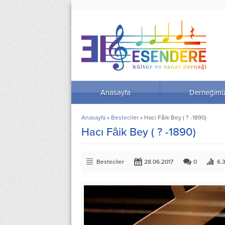
Anasayfa
Derneğimi
Anasayfa
»
Besteciler
»
Hacı Fâik Bey ( ? -1890)
Hacı Fâik Bey ( ? -1890)
Besteciler
28.06.2017
0
6.