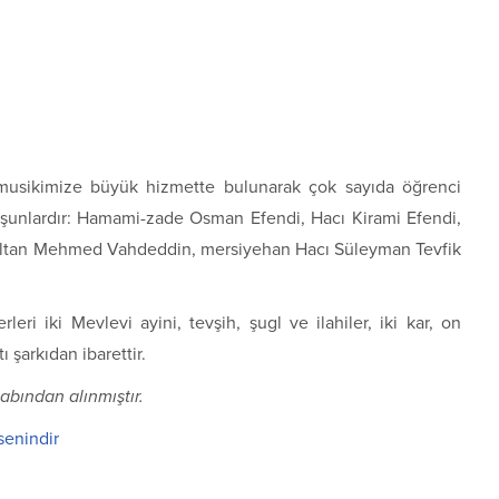
musikimize büyük hizmette bulunarak çok sayıda öğrenci
arı şunlardır: Hamami-zade Osman Efendi, Hacı Kirami Efendi,
Sultan Mehmed Vahdeddin, mersiyehan Hacı Süleyman Tevfik
eri iki Mevlevi ayini, tevşih, şugl ve ilahiler, iki kar, on
 şarkıdan ibarettir.
abından alınmıştır.
senindir