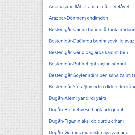
Acemaşiran İlâhi-Lem’a-i nûr-i velâyet
Arazbar-Dönmem ahdimden
Bestenigâr-Canım benim lûtfunla rindan
Bestenigâr-Dağlarda benim şevk ile avaz
Bestenigâr-Garip dağlarda kaldım ben
Bestenigâr-Ruhleri gül saçları sünbül
Bestenigâr-Söylenirdim ben sana zalim f
Bestenigâr-Yâr ağlamadan didelerim kân
Dügâh-Alemi yandırdı yaktı
Dügâh-Bir mehveşe bağlandı gönül
Dügâh-Figânın aksi doldurdu cihanı
Dügâh-Görmüş mü mislin aya zamane