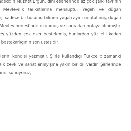
aadeddin Nuzhet Ergun, dini eserlerinde az çok şarkı tavrının
e Mevlevilik tarikatlarına mensuptu. Yegah ve dügah
iş, sadece bir bölümü bilinen yegah ayini unutulmuş, dügah
 Mevlevihenesi’nde okunmuş ve sonradan notaya alınmıştır.
eş yüzden çok eser bestelemiş, bunlardan yüz elli kadarı
estekarlığının son ustasıdır.
lerini kendisi yazmıştır. Şiirle kullandığı Türkçe o zamanki
k zevk ve sanat anlayışına yakın bir dil vardır. Şiirlerinde
iirini sunuyoruz;