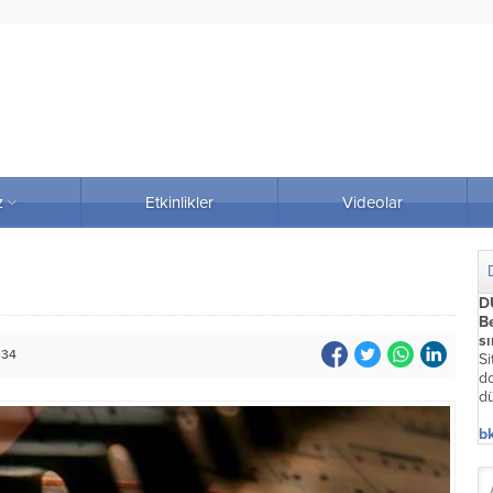
z
Etkinlikler
Videolar
D
Be
s
334
Si
do
dü
bk