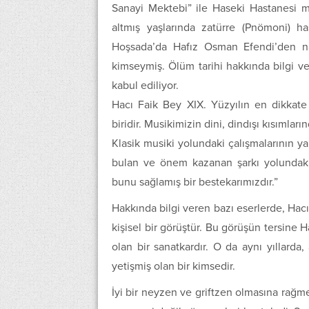
Sanayi Mektebi” ile Haseki Hastanesi mü
altmış yaşlarında zatürre (Pnömoni) h
Hoşsada’da Hafız Osman Efendi’den nak
kimseymiş. Ölüm tarihi hakkında bilgi ve
kabul ediliyor.
Hacı Faik Bey XIX. Yüzyılın en dikkate
biridir. Musikimizin dini, dindışı kısımlar
Klasik musiki yolundaki çalışmalarının yan
bulan ve önem kazanan şarkı yolundaki 
bunu sağlamış bir bestekarımızdır.”
Hakkında bilgi veren bazı eserlerde, Hacı 
kişisel bir görüştür. Bu görüşün tersine
olan bir sanatkardır. O da aynı yıllarda
yetişmiş olan bir kimsedir.
İyi bir neyzen ve griftzen olmasına rağm