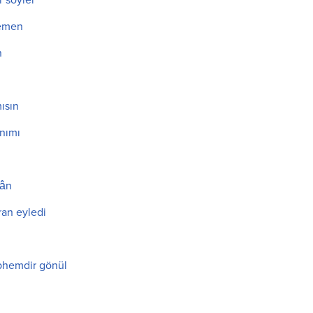
 söyler
semen
n
ısın
ânımı
zân
ran eyledi
phemdir gönül