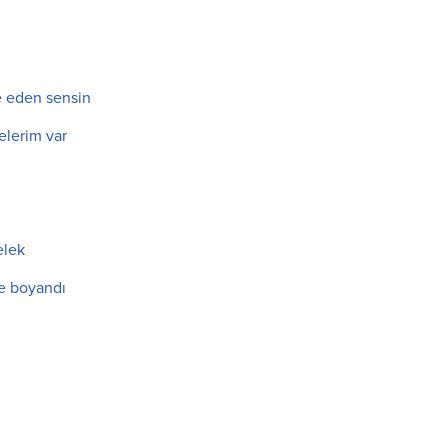
e eden sensin
elerim var
elek
e boyandı