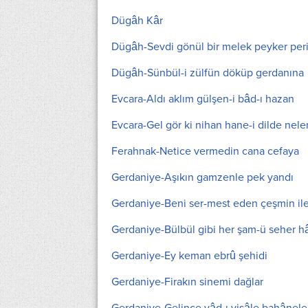
Dügâh Kâr
Dügâh-Sevdi gönül bir melek peyker per
Dügâh-Sünbül-i zülfün döküp gerdanına
Evcara-Aldı aklım gülşen-i bâd-ı hazan
Evcara-Gel gör ki nihan hane-i dilde nele
Ferahnak-Netice vermedin cana cefaya
Gerdaniye-Aşıkın gamzenle pek yandı
Gerdaniye-Beni ser-mest eden çeşmin ile
Gerdaniye-Bülbül gibi her şam-ü seher hâ
Gerdaniye-Ey keman ebrû şehidi
Gerdaniye-Firakın sinemi dağlar