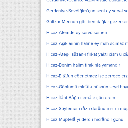
Gerdaniye-Gelince vâd-ı visâle bahâneler
Gerdaniye-Sevdiğim’çün seni ey serv-i 
Gülizar-Mecnun gibi ben dağlar gezerke
Hicaz-Alemde ey servü semen
Hicaz-Aşıklarının haline ey mah acımaz m
Hicaz-Ateş-i sûzan-ı firkat yaktı cism ü c
Hicaz-Benim halim firakınla yamandır
Hicaz-Eltâfun eğer etmez ise zerrece er
Hicaz-Gönlümü mir’ât-ı hüsnün seyri hay
Hicaz İlâhi-Bâğ-ı cemâle çün erem
Hicaz-Söylemem râz-ı derûnum sırr-ı mü
Hicaz-Müptelâ-yı derd-i hicrândır gönül