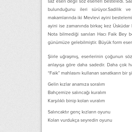
saz eseri değil söz eserleri besteledi. S
bulunduğunu ileri sürüyor.Sadilik v
makamlarında iki Mevlevi ayini bestelem
ayini ise zamanında birkaç kez Üsküdar
Nota bilmediği sanılan Hacı Faik Bey b
günümüze gelebilmiştir. Büyük form eser b
Şiirle uğraşmış, eserlerinin çoğunun söz
anlayışa göre daha sadedir. Daha çok hal
“Faik” mahlasını kullanan sanatkarın bir ş
Gelin kızlar anamıza soralım
Bahçemize salıncağı kuralım
Karşılıklı binip kolan vuralım
Salıncaktır genç kızların oyunu
Kolan vurdukça seyredin oyunu