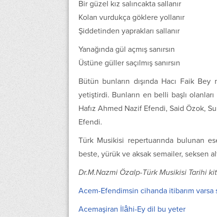
Bir güzel kız salıncakta sallanır
Kolan vurdukça göklere yollanır
Şiddetinden yaprakları sallanır
Yanağında gül açmış sanırsın
Üstüne güller saçılmış sanırsın
Bütün bunların dışında Hacı Faik Bey 
yetiştirdi. Bunların en belli başlı olanl
Hafız Ahmed Nazif Efendi, Said Özok, 
Efendi.
Türk Musikisi repertuarında bulunan eserl
beste, yürük ve aksak semailer, seksen altı
Dr.M.Nazmi Özalp-Türk Musikisi Tarihi kit
Acem-Efendimsin cihanda itibarım varsa 
Acemaşiran İlâhi-Ey dil bu yeter