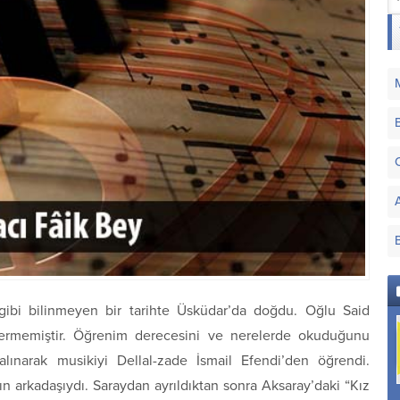
ibi bilinmeyen bir tarihte Üsküdar’da doğdu. Oğlu Said
vermemiştir. Öğrenim derecesini ve nerelerde okuduğunu
lınarak musikiyi Dellal-zade İsmail Efendi’den öğrendi.
ın arkadaşıydı. Saraydan ayrıldıktan sonra Aksaray’daki “Kız
Muhayyer Makamı
Pesendide Makamı
Basit Şehnâz Bûselik