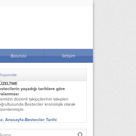
Basında
İletişim
Duyurular
ÜZELTME
stecilerin yaşadığı tarihlere göre
ıralanması
temizin düzenli takipçilerinin talepleri
ğrultusunda Besteciler kronolojik olarak
zenlenmiştir.
z. Anasayfa-Besteciler Tarihi