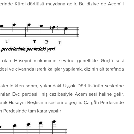
zerinde Kürdi dörtlüsü meydana gelir. Bu diziye de Acem’li
hip olan Hüseyni makamının seyrine genellikle Güçlü sesi
i ve civarında ısrarlı kalışlar yapılarak, dizinin alt tarafında
terildikten sonra, yukarıdaki Uşşak Dörtlüsünün seslerine
lanılan Evc perdesi, iniş cazibesiyle Acem sesi haline gelir.
arak Hüseyni Beşlisinin seslerine geçilir. Çargâh Perdesinde
h Perdesinde tam karar yapılır