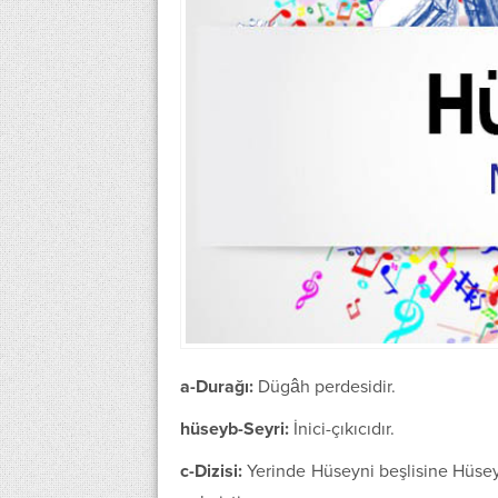
a-Durağı:
Dügâh perdesidir.
hüseyb-Seyri:
İnici-çıkıcıdır.
c-Dizisi:
Yerinde Hüseyni beşlisine Hüse