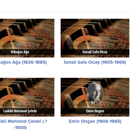
kağos Ağa (1836-1885)
İsmail Safa Olcay (1905-1969)
ikli Mehmed Çelebi ( ?
Emin Ongan (1906-1985)
-1500)