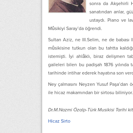
sonra da Akşehirli 
sanatından anlar, güz
ustaydı. Piano ve lav
Mûsikiyi Saray’da öğrendi.
Sultan Aziz, ne III.Selim, ne de babası 
mûsikisine tutkun olan bu tahtta kaldı
istemişti. İyi ahlâklı, biraz delişmen tab
gaileleri bilen bu padişah 1876 yılında 
tarihinde intihar ederek hayatına son verd
Ney çalmasını Neyzen Yusuf Paşa’dan öğ
ile hicaz makamından bir sirtosu biliniyor.
Dr.M.Nazmi Özalp-Türk Musikisi Tarihi kit
Hicaz Sirto