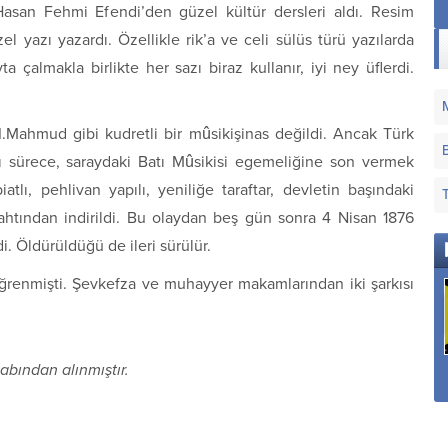
Hasan Fehmi Efendi’den güzel kültür dersleri aldı. Resim
el yazı yazardı. Özellikle rik’a ve celi sülüs türü yazılarda
ta çalmakla birlikte her sazı biraz kullanır, iyi ney üflerdi.
II.Mahmud gibi kudretli bir mûsikişinas değildi. Ancak Türk
ğı sürece, saraydaki Batı Mûsikisi egemeliğine son vermek
iatlı, pehlivan yapılı, yeniliğe taraftar, devletin başındaki
tahtından indirildi. Bu olaydan beş gün sonra 4 Nisan 1876
i. Öldürüldüğü de ileri sürülür.
renmişti. Şevkefza ve muhayyer makamlarından iki şarkısı
Sana Dün Bir
Sana Nerden Gönül
abından alınmıştır.
Tepeden Baktım Aziz
Verdim
İstanbul