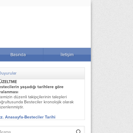
Basında
İletişim
Duyurular
ÜZELTME
stecilerin yaşadığı tarihlere göre
ıralanması
temizin düzenli takipçilerinin talepleri
ğrultusunda Besteciler kronolojik olarak
zenlenmiştir.
z. Anasayfa-Besteciler Tarihi