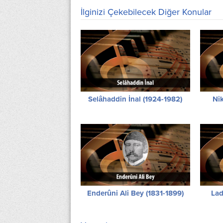
İlginizi Çekebilecek Diğer Konular
Selâhaddin İnal (1924-1982)
Ni
Enderûni Ali Bey (1831-1899)
Lad