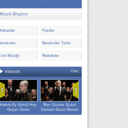
Müzik Bilgileri
Makamlar
Fasıllar
Besteciler
Besteciler Tarihi
Türk Müziği
Makaleler
Videolar
TÜMÜ
Hatırla Ey Gönül Hoş
Ben Güzele Güzel
Ayrılık Rüzgârı
Geçen Demi
Demem Güzel Benim
Gönlüme Doluyor
Olmayınca