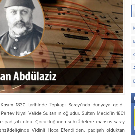
Kasım 1830 tarihinde Topkapı Sarayı’nda dünyaya geldi.
 Pertev Niyal Valide Sultan’ın oğludur. Sultan Mecid’in 1861
ne padişah oldu. Çocukluğunda şehzâdelere mahsus saray
Şehzâdeliğinde Vidinli Hoca Efendi’den, padişah olduktan
Hicazkâr Makamı
Şeref-nümâ Makamı