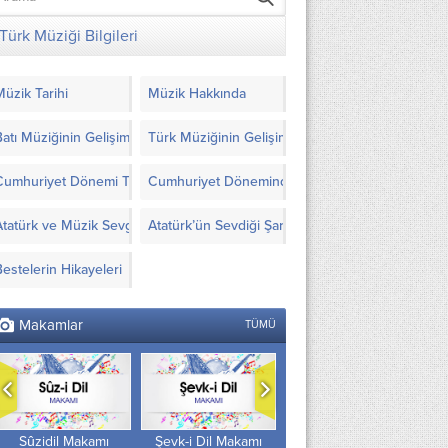
Türk Müziği Bilgileri
Müzik Tarihi
Müzik Hakkında
Batı Müziğinin Gelişimi
Türk Müziğinin Gelişimi
Cumhuriyet Dönemi Türk Müziği’nde Yapılanlar
Cumhuriyet Döneminde Türk Müziği İçin Görüşl
Atatürk ve Müzik Sevgisi
Atatürk’ün Sevdiği Şarkılar ve Notaları
Bestelerin Hikayeleri
Makamlar
TÜMÜ
Sûzidil Makamı
Şevk-i Dil Makamı
Pençgâh Makamı
A