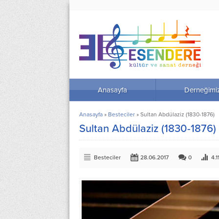
Anasayfa
Derneğimi
Anasayfa
»
Besteciler
»
Sultan Abdülaziz (1830-1876)
Sultan Abdülaziz (1830-1876)
Besteciler
28.06.2017
0
4.1