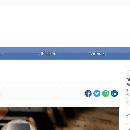
z
Etkinlikler
Videolar
D
Be
s
11
Si
do
dü
bk