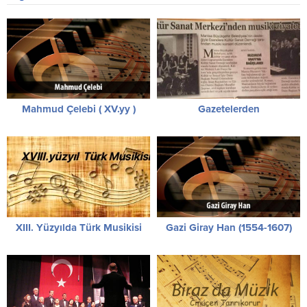
Mahmud Çelebi ( XV.yy )
Gazetelerden
XIII. Yüzyılda Türk Musikisi
Gazi Giray Han (1554-1607)