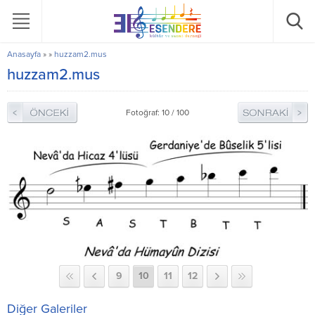
Anasayfa
»
»
huzzam2.mus
huzzam2.mus
Fotoğraf: 10 / 100
9
10
11
12
Diğer Galeriler