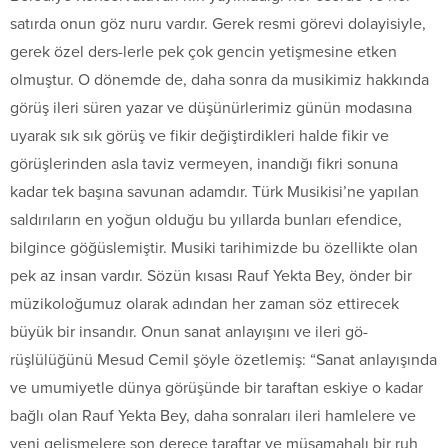
satırda onun göz nuru vardır. Gerek resmi görevi dolayisiyle,
gerek özel ders-lerle pek çok gencin yetişmesine etken
olmuştur. O dönemde de, daha sonra da musikimiz hakkında
görüş ileri süren yazar ve düşünürlerimiz günün modasına
uyarak sık sık görüş ve fikir değiştirdikleri halde fikir ve
görüşlerinden asla taviz vermeyen, inandığı fikri sonuna
kadar tek başına savunan adamdır. Türk Musikisi’ne yapılan
saldırıların en yoğun olduğu bu yıllarda bunları efendice,
bilgince göğüslemiştir. Musiki tarihimizde bu özellikte olan
pek az insan vardır. Sözün kısası Rauf Yekta Bey, önder bir
müzikoloğumuz olarak adından her zaman söz ettirecek
büyük bir insandır. Onun sanat anlayışını ve ileri gö-
rüşlülüğünü Mesud Cemil şöyle özetlemiş: “Sanat anlayışında
ve umumiyetle dünya görüşünde bir taraftan eskiye o kadar
bağlı olan Rauf Yekta Bey, daha sonraları ileri hamlelere ve
yeni gelişmelere son derece taraftar ve müsamahalı bir ruh