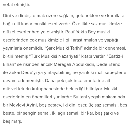
vefat etmiştir.
Dini ve dindışı olmak üzere sağlam, geleneklere ve kurallara
bağlı elli kadar musiki eseri vardır. Özellikle saz musikimize
giüzel eserler hediye et-miştir. Rauf Yekta Bey musiki
eserlerinden çok musikimizle ilgili araştırmaları ve yaptığı
yayınlarla önemlidir. “Şark Musiki Tarihi” adında bir denemesi,
bi-tirilmemiş “Türk Musikisi Nazariyati” kitabı vardır. “Esatiz-i
Elhan” se-risinden ancak Meragalı Abdülkadir, Dede Efendi
ile Zekai Dede’yi ya-yınlayabilmiş, ne yazık ki mali sebeplerle
devam edememiştir. Daha pek çok incelemelerine ait
müsvettelerin kütüphanesinde beklediği biliniyor. Musiki
eserlerinin en önemlileri şunlardır: Sultani yegah makamında
bir Mevlevi Ayini, beş peşrev, iki dini eser, üç saz semaisi, beş
beste, bir sengin semai, iki ağır semai, bir kar, beş şarkı ve
beş marş.