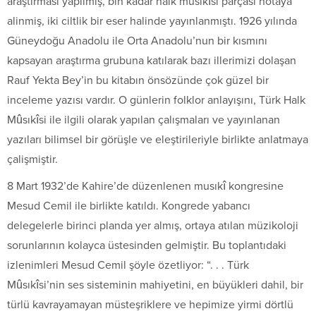
araştirmasi yapilmiş, bin kadar halk musikîsi parçasi notaya
alinmiş, iki ciltlik bir eser halinde yayınlanmıştı. 1926 yılında
Güneydoğu Anadolu ile Orta Anadolu’nun bir kısmını
kapsayan araştırma grubuna katılarak bazı illerimizi dolaşan
Rauf Yekta Bey’in bu kitabın önsözünde çok güzel bir
inceleme yazısı vardır. O günlerin folklor anlayışını, Türk Halk
Mûsıkîsi ile ilgili olarak yapılan çalışmaları ve yayınlanan
yazıları bilimsel bir görüşle ve eleştirileriyle birlikte anlatmaya
çalişmiştir.
8 Mart 1932’de Kahire’de düzenlenen musıkî kongresine
Mesud Cemil ile birlikte katıldı. Kongrede yabancı
delegelerle birinci planda yer almış, ortaya atılan müzikoloji
sorunlarının kolayca üstesinden gelmiştir. Bu toplantıdaki
izlenimleri Mesud Cemil şöyle özetliyor: “. . . Türk
Mûsıkîsi’nin ses sisteminin mahiyetini, en büyükleri dahil, bir
türlü kavrayamayan müsteşriklere ve hepimize yirmi dörtlü