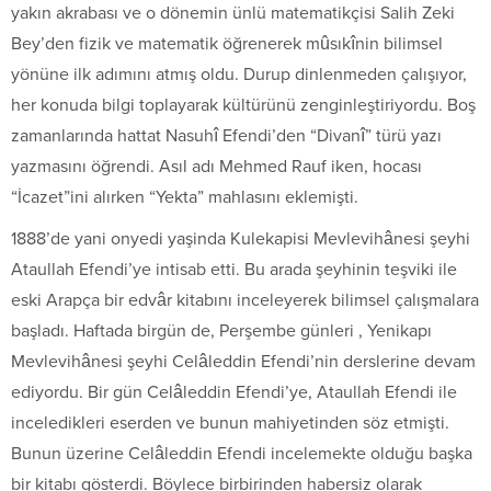
yakın akrabası ve o dönemin ünlü matematikçisi Salih Zeki
Bey’den fizik ve matematik öğrenerek mûsıkînin bilimsel
yönüne ilk adımını atmış oldu. Durup dinlenmeden çalışıyor,
her konuda bilgi toplayarak kültürünü zenginleştiriyordu. Boş
zamanlarında hattat Nasuhî Efendi’den “Divanî” türü yazı
yazmasını öğrendi. Asıl adı Mehmed Rauf iken, hocası
“İcazet”ini alırken “Yekta” mahlasını eklemişti.
1888’de yani onyedi yaşinda Kulekapisi Mevlevihânesi şeyhi
Ataullah Efendi’ye intisab etti. Bu arada şeyhinin teşviki ile
eski Arapça bir edvâr kitabını inceleyerek bilimsel çalışmalara
başladı. Haftada birgün de, Perşembe günleri , Yenikapı
Mevlevihânesi şeyhi Celâleddin Efendi’nin derslerine devam
ediyordu. Bir gün Celâleddin Efendi’ye, Ataullah Efendi ile
inceledikleri eserden ve bunun mahiyetinden söz etmişti.
Bunun üzerine Celâleddin Efendi incelemekte olduğu başka
bir kitabı gösterdi. Böylece birbirinden habersiz olarak