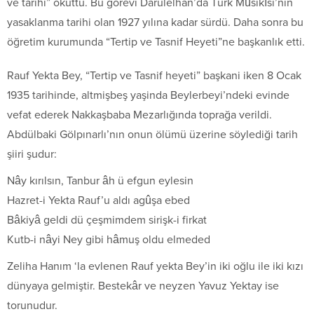
ve tarihi” okuttu. Bu görevi Darülelhan’da Türk Mûsıkîsi’nin
yasaklanma tarihi olan 1927 yılına kadar sürdü. Daha sonra bu
öğretim kurumunda “Tertip ve Tasnif Heyeti”ne başkanlık etti.
Rauf Yekta Bey, “Tertip ve Tasnif heyeti” başkani iken 8 Ocak
1935 tarihinde, altmişbeş yaşinda Beylerbeyi’ndeki evinde
vefat ederek Nakkaşbaba Mezarlığında toprağa verildi.
Abdülbaki Gölpınarlı’nın onun ölümü üzerine söylediği tarih
şiiri şudur:
Nây kırılsın, Tanbur âh ü efgun eylesin
Hazret-i Yekta Rauf’u aldı agûşa ebed
Bâkiyâ geldi dü çeşmimdem sirişk-i firkat
Kutb-i nâyi Ney gibi hâmuş oldu elmeded
Zeliha Hanım ‘la evlenen Rauf yekta Bey’in iki oğlu ile iki kızı
dünyaya gelmiştir. Bestekâr ve neyzen Yavuz Yektay ise
torunudur.