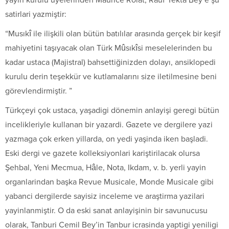
yayın kurulu üyelerinden Maurice Rolat, Rauf Yekta Bey’e şu
satirlari yazmiştir:
“Musıkî ile ilişkili olan bütün batılılar arasında gerçek bir keşif
mahiyetini taşıyacak olan Türk Mûsıkîsi meselelerinden bu
kadar ustaca (Majistral) bahsettiğinizden dolayı, ansiklopedi
kurulu derin teşekkür ve kutlamalarını size iletilmesine beni
görevlendirmiştir. ”
Türkçeyi çok ustaca, yaşadigi dönemin anlayişi geregi bütün
incelikleriyle kullanan bir yazardi. Gazete ve dergilere yazi
yazmaga çok erken yillarda, on yedi yaşinda iken başladi.
Eski dergi ve gazete kolleksiyonlari kariştirilacak olursa
Şehbal, Yeni Mecmua, Hâle, Nota, Ikdam, v. b. yerli yayin
organlarindan başka Revue Musicale, Monde Musicale gibi
yabanci dergilerde sayisiz inceleme ve araştirma yazilari
yayinlanmiştir. O da eski sanat anlayişinin bir savunucusu
olarak, Tanburi Cemil Bey’in Tanbur icrasinda yaptigi yeniligi