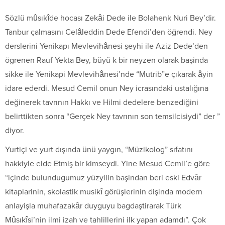
Sözlü mûsıkîde hocası Zekâi Dede ile Bolahenk Nuri Bey’dir.
Tanbur çalmasını Celâleddin Dede Efendi’den öğrendi. Ney
derslerini Yenikapı Mevlevihânesi şeyhi ile Aziz Dede’den
ögrenen Rauf Yekta Bey, büyü k bir neyzen olarak başinda
sikke ile Yenikapi Mevlevihânesi’nde “Mutrib”e çıkarak âyin
idare ederdi. Mesud Cemil onun Ney icrasındaki ustalığına
değinerek tavrının Hakkı ve Hilmi dedelere benzediğini
belirttikten sonra “Gerçek Ney tavrının son temsilcisiydi” der ”
diyor.
Yurtiçi ve yurt dışında ünü yaygın, “Müzikolog” sıfatını
hakkiyle elde Etmiş bir kimseydi. Yine Mesud Cemil’e göre
“içinde bulundugumuz yüzyilin başindan beri eski Edvâr
kitaplarinin, skolastik musikî görüşlerinin dişinda modern
anlayişla muhafazakâr duyguyu bagdaştirarak Türk
Mûsıkîsi’nin ilmi izah ve tahlillerini ilk yapan adamdı”. Çok