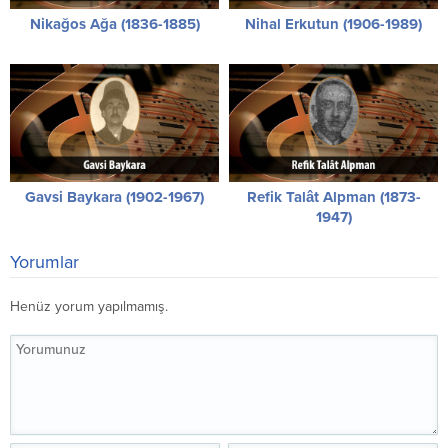
Nikağos Ağa (1836-1885)
Nihal Erkutun (1906-1989)
Gavsi Baykara (1902-1967)
Refik Talât Alpman (1873-
1947)
Yorumlar
Henüz yorum yapılmamış.