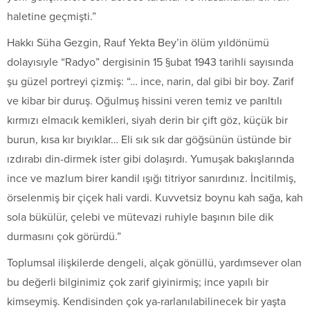
haletine geçmişti.”
Hakkı Süha Gezgin, Rauf Yekta Bey’in ölüm yıldönümü
dolayısıyle “Radyo” dergisinin 15 §ubat 1943 tarihli sayısında
şu güzel portreyi çizmiş: “… ince, narin, dal gibi bir boy. Zarif
ve kibar bir duruş. Oğulmuş hissini veren temiz ve parıltılı
kırmızı elmacık kemikleri, siyah derin bir çift göz, küçük bir
burun, kısa kır bıyıklar… Eli sık sık dar göğsünün üstünde bir
ızdırabı din-dirmek ister gibi dolaşırdı. Yumuşak bakışlarında
ince ve mazlum birer kandil ışığı titriyor sanırdınız. İncitilmiş,
örselenmiş bir çiçek hali vardi. Kuvvetsiz boynu kah sağa, kah
sola bükülür, çelebi ve mütevazi ruhiyle başının bile dik
durmasını çok görürdü.”
Toplumsal ilişkilerde dengeli, alçak gönüllü, yardımsever olan
bu değerli bilginimiz çok zarif giyinirmiş; ince yapılı bir
kimseymiş. Kendisinden çok ya-rarlanılabilinecek bir yaşta