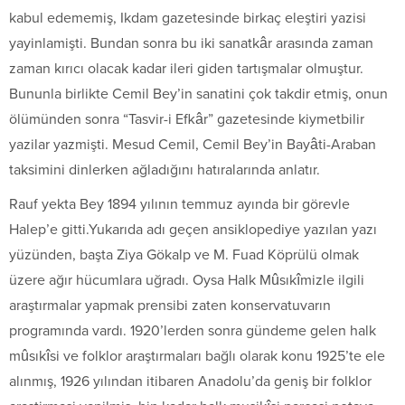
kabul edememiş, Ikdam gazetesinde birkaç eleştiri yazisi
yayinlamişti. Bundan sonra bu iki sanatkâr arasında zaman
zaman kırıcı olacak kadar ileri giden tartışmalar olmuştur.
Bununla birlikte Cemil Bey’in sanatini çok takdir etmiş, onun
ölümünden sonra “Tasvir-i Efkâr” gazetesinde kiymetbilir
yazilar yazmişti. Mesud Cemil, Cemil Bey’in Bayâti-Araban
taksimini dinlerken ağladığını hatıralarında anlatır.
Rauf yekta Bey 1894 yılının temmuz ayında bir görevle
Halep’e gitti.Yukarıda adı geçen ansiklopediye yazılan yazı
yüzünden, başta Ziya Gökalp ve M. Fuad Köprülü olmak
üzere ağır hücumlara uğradı. Oysa Halk Mûsıkîmizle ilgili
araştırmalar yapmak prensibi zaten konservatuvarın
programında vardı. 1920’lerden sonra gündeme gelen halk
mûsıkîsi ve folklor araştırmaları bağlı olarak konu 1925’te ele
alınmış, 1926 yılından itibaren Anadolu’da geniş bir folklor