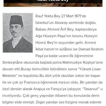
Rauf Yekta Bey 27 Mart 1871’de
İstanbul’un Aksaray semtinde doğdu.
Babası Ahmed Ârif Bey, kaptanıderya
Ağa Hüseyin Paşa’nın torunu Hüseyin
Hüsnü Bey’in soyundan gelir. Annesi
İkbal hanım’ın sülâlesi ise Damad İbrahim
Paşa’ya kadar uzanır.İlk öğrenimine
Simkeşhâne okulunda başladı;sonra Mahmudiye Rüştiye’sine
devam etti.Burayı birincilikle bitirdikten sonra “Yüksek Lisan
Mektebi” ne kaydoldu.Bu dört yıllık okuldan üstün bir başarı
ile ve çok iyi Fransızca öğrenerek mezun oldu. Bir yandan da
özel dersler alarak Arapça ve Farsça’ya çalışıyor, “Tasavvuf” u
inceliyordu. Çok genç yaşından itibaren bu konularda derin
bilgiler elde etmişti. Diger yandan ses fizigine merak ederek