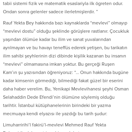
tabii sistemi fizik ve matematik esaslariyla ilk ögreten odur.
Ondan sonra gelenler sadece ilerletmişlerdir. ”
Rauf Yekta Bey hakkında bazı kaynaklarda “mevlevi” olmayıp
“mevlevi dostu” olduğu şeklinde görüşlere rastlanır. Çocukluk
yaşından ölümüe kadar bu ilim ve sanat yuvalarından
ayrılmayan ve bu havayı teneffüs ederek yetişen, bu tarikatın
ilim sahibi şeyhlerinin dizi dibinde kişilik kazanan bu insanın
“mevlevi” olmamasına imkan yoktur. Bu gerçeği Ruşen
Kam’ın şu yazısından öğreniyoruz: “… Onun hakkında bugüne
kadar kimsenin görmediği, bilmediği fakat güzel bir eserini
daha haber verelim. Bu, Yenikapi Mevlevihanesi şeyhi Osman
Selahaddin Dede Efendi’nin ölümüne söylemiş olduğu
tarihtir. İstanbul kütüphanelerinin birindeki bir yazma
mecmuaya kendi elyazısı ile yazdığı bu tarih şudur:
Limuharririhi’l fakirü’l-mevlevi Mehmed Rauf Yekta