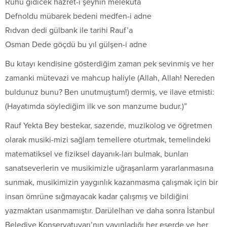
Ruhu gidicek hazret-i şeyhin melekuta
Defnoldu mübarek bedeni medfen-i adne
Rıdvan dedi gülbank ile tarihi Rauf’a
Osman Dede göçdü bu yıl gülşen-i adne
Bu kıtayı kendisine gösterdiğim zaman pek sevinmiş ve her
zamanki mütevazi ve mahcup haliyle (Allah, Allah! Nereden
buldunuz bunu? Ben unutmuştum!) dermiş, ve ilave etmisti:
(Hayatımda söylediğim ilk ve son manzume budur.)”
Rauf Yekta Bey bestekar, sazende, muzikolog ve öğretmen
olarak musiki-mizi sağlam temellere oturtmak, temelindeki
matematiksel ve fiziksel dayanık-ları bulmak, bunları
sanatseverlerin ve musikimizle uğraşanlarm yararlanmasına
sunmak, musikimizin yaygınlık kazanmasma çalışmak için bir
insan ömrüne sığmayacak kadar çalışmış ve bildiğini
yazmaktan usanmamıştır. Darülelhan ve daha sonra İstanbul
Belediye Konservatuvarı’nın yayınladığı her eserde ve her