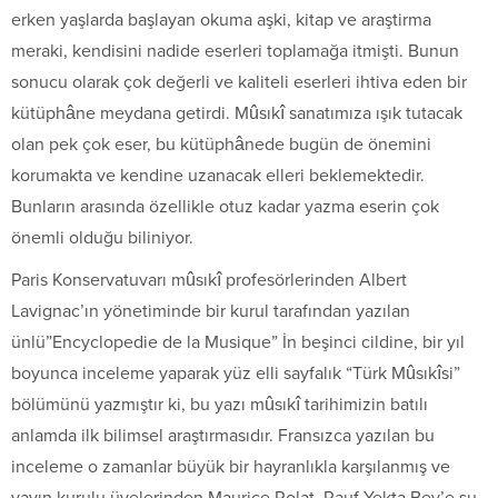
erken yaşlarda başlayan okuma aşki, kitap ve araştirma
meraki, kendisini nadide eserleri toplamağa itmişti. Bunun
sonucu olarak çok değerli ve kaliteli eserleri ihtiva eden bir
kütüphâne meydana getirdi. Mûsıkî sanatımıza ışık tutacak
olan pek çok eser, bu kütüphânede bugün de önemini
korumakta ve kendine uzanacak elleri beklemektedir.
Bunların arasında özellikle otuz kadar yazma eserin çok
önemli olduğu biliniyor.
Paris Konservatuvarı mûsıkî profesörlerinden Albert
Lavignac’ın yönetiminde bir kurul tarafından yazılan
ünlü”Encyclopedie de la Musique” İn beşinci cildine, bir yıl
boyunca inceleme yaparak yüz elli sayfalık “Türk Mûsıkîsi”
bölümünü yazmıştır ki, bu yazı mûsıkî tarihimizin batılı
anlamda ilk bilimsel araştırmasıdır. Fransızca yazılan bu
inceleme o zamanlar büyük bir hayranlıkla karşılanmış ve