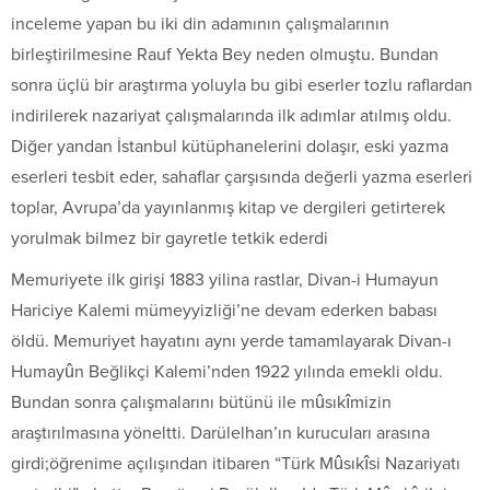
inceleme yapan bu iki din adamının çalışmalarının
birleştirilmesine Rauf Yekta Bey neden olmuştu. Bundan
sonra üçlü bir araştırma yoluyla bu gibi eserler tozlu raflardan
indirilerek nazariyat çalışmalarında ilk adımlar atılmış oldu.
Diğer yandan İstanbul kütüphanelerini dolaşır, eski yazma
eserleri tesbit eder, sahaflar çarşısında değerli yazma eserleri
toplar, Avrupa’da yayınlanmış kitap ve dergileri getirterek
yorulmak bilmez bir gayretle tetkik ederdi
Memuriyete ilk girişi 1883 yilina rastlar, Divan-i Humayun
Hariciye Kalemi mümeyyizliği’ne devam ederken babası
öldü. Memuriyet hayatını aynı yerde tamamlayarak Divan-ı
Humayûn Beğlikçi Kalemi’nden 1922 yılında emekli oldu.
Bundan sonra çalışmalarını bütünü ile mûsıkîmizin
araştırılmasına yöneltti. Darülelhan’ın kurucuları arasına
girdi;öğrenime açılışından itibaren “Türk Mûsıkîsi Nazariyatı