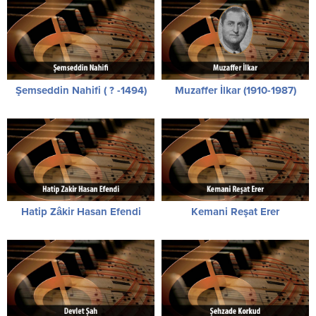
Şemseddin Nahifi ( ? -1494)
Muzaffer İlkar (1910-1987)
Hatip Zâkir Hasan Efendi
Kemani Reşat Erer