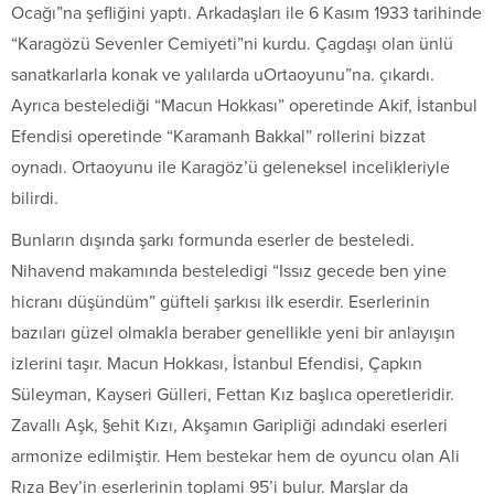
Ocağı”na şefliğini yaptı. Arkadaşları ile 6 Kasım 1933 tarihinde
“Karagözü Sevenler Cemiyeti”ni kurdu. Çagdaşı olan ünlü
sanatkarlarla konak ve yalılarda uOrtaoyunu”na. çıkardı.
Ayrıca bestelediği “Macun Hokkası” operetinde Akif, İstanbul
Efendisi operetinde “Karamanh Bakkal” rollerini bizzat
oynadı. Ortaoyunu ile Karagöz’ü geleneksel incelikleriyle
bilirdi.
Bunların dışında şarkı formunda eserler de besteledi.
Nihavend makamında besteledigi “Issız gecede ben yine
hicranı düşündüm” güfteli şarkısı ilk eserdir. Eserlerinin
bazıları güzel olmakla beraber genellikle yeni bir anlayışın
izlerini taşır. Macun Hokkası, İstanbul Efendisi, Çapkın
Süleyman, Kayseri Gülleri, Fettan Kız başlıca operetleridir.
Zavallı Aşk, §ehit Kızı, Akşamın Garipliği adındaki eserleri
armonize edilmiştir. Hem bestekar hem de oyuncu olan Ali
Rıza Bey’in eserlerinin toplami 95’i bulur. Marşlar da