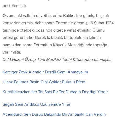
bestelemiştir.
O zamanki valinin daveti üzerine Balıkesir’e gitmiş. başanlı
konserler vermiş, daha sonra Edremit’e geçmiş, 16 Şubat 1934
tarihinde oteldeki odasında o gece vefat etmiştir. Ölümü
ertesi günü farkedilerek kalabalık bir toplulukla kılınan
namazdan sonra Edremit’in Köycük Mezarlığı’nda toprağa
verilmiştir.
Dr.M.Nazmi Özalp-Türk Musikisi Tarihi Kitabından alınmıştır.
Karcigar Zevk Alemidir Derdü Gami Anmayalim
Hicaz Egilmez Basin Gibi Gokler Bulutlu Efem
Kurdilihicazkar Her Tel Saci Bir Ter Dudagin Degdigi Yerdir
Segah Seni Andikca Uzulsemde Yine
Acemdurdi Sen Durup Bakdinda Bir An Sanki Can Verdin