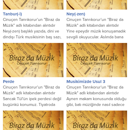
Tanbur(-i)
Ney(-zen)
Cinuçen Tanrıkorur'un "Biraz da
Cinuçen Tanrıkorur'un "Biraz da
Müzik" adlı kitabından alıntıdır
Müzik" adlı kitabından alıntıdır
Ney(-zen) başlıklı yazıda, dini ve
Yine epeydir müzik konuşamadık
dindışı Türk musikisinin baş sazı,
sevgili okuyucular. Aslında bana
müzik kültrümüzün semavi...
kalsa, sizlerle günler geceler
boyu...
Perde
Musikimizde Usul 3
Cinuçen Tanrıkorur'un "Biraz da
Cinuçen Tanrıkorur'un "Biraz da
Müzik" adlı kitabından alıntıdır
Müzik" adlı kitabından alıntıdır
Sancak Tül'ün ipek perdesi değil
Aynen makam konusunda olduğu
bugünkü konumuz. Tiyatroda
gibi, batı müziğinde nasıl sadece
oyun sonlarında kapana örtü
(ana şeması ya majör,...
değil....