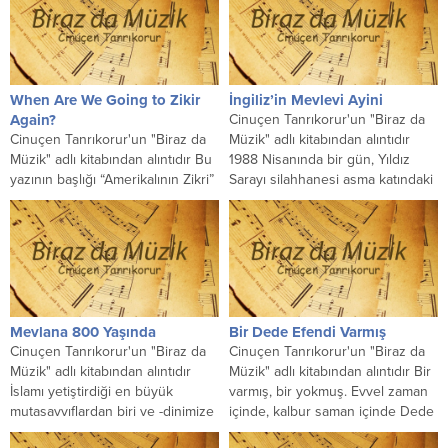
When Are We Going to Zikir
İngiliz’in Mevlevi Ayini
Again?
Cinuçen Tanrıkorur'un "Biraz da
Cinuçen Tanrıkorur'un "Biraz da
Müzik" adlı kitabından alıntıdır
Müzik" adlı kitabından alıntıdır Bu
1988 Nisanında bir gün, Yıldız
yazının başlığı “Amerikalının Zikri”
Sarayı silahhanesi asma katındaki
veya “Amerika’da Zikir” olabilirdi.
mutad meşkimize hazırlandığımız
Bunun yerine, sadece bir...
sırada,...
Mevlana 800 Yaşında
Bir Dede Efendi Varmış
Cinuçen Tanrıkorur'un "Biraz da
Cinuçen Tanrıkorur'un "Biraz da
Müzik" adlı kitabından alıntıdır
Müzik" adlı kitabından alıntıdır Bir
İslamı yetiştirdiği en büyük
varmış, bir yokmuş. Evvel zaman
mutasavvıflardan biri ve -dinimize
içinde, kalbur saman içinde Dede
dünya çapındaki hizmeti göz
Efendi derler...