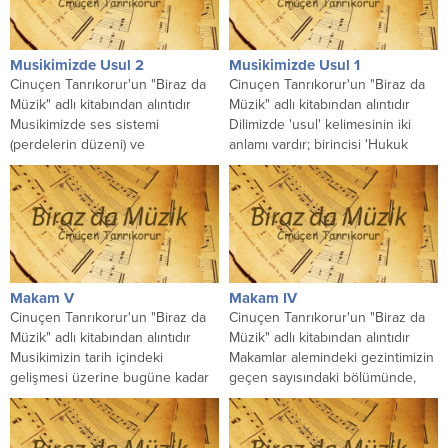
Musikimizde Usul 2
Musikimizde Usul 1
Cinuçen Tanrıkorur'un "Biraz da
Cinuçen Tanrıkorur'un "Biraz da
Müzik" adlı kitabından alıntıdır
Müzik" adlı kitabından alıntıdır
Musikimizde ses sistemi
Dilimizde 'usul' kelimesinin iki
(perdelerin düzeni) ve
anlamı vardır; birincisi 'Hukuk
makamlardan sonra en önemli
Muhakemeleri Usulu Kanunu',
konu olan usûllerimiz...
'usulsuz işlem'...
Makam V
Makam IV
Cinuçen Tanrıkorur'un "Biraz da
Cinuçen Tanrıkorur'un "Biraz da
Müzik" adlı kitabından alıntıdır
Müzik" adlı kitabından alıntıdır
Musikimizin tarih içindeki
Makamlar alemindeki gezintimizin
gelişmesi üzerine bugüne kadar
geçen sayısındaki bölümünde,
verdiğim konferanslarda, banttan
Nihavend'in melodik havasını
konuyla ilgili müzik...
hissetmeğe çalıştık. Arapça
"aşık"...