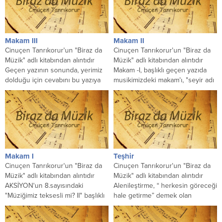
Makam III
Makam II
Cinuçen Tanrıkorur'un "Biraz da
Cinuçen Tanrıkorur'un "Biraz da
Müzik" adlı kitabından alıntıdır
Müzik" adlı kitabından alıntıdır
Geçen yazının sonunda, yerimiz
Makam -I, başlıklı geçen yazıda
dolduğu için cevabını bu yazıya
musikimizdeki makam'ı, "seyir adı
bıraktığımız şöyle bir soru...
verilen belli giriş, gelişme...
Makam I
Teşhir
Cinuçen Tanrıkorur'un "Biraz da
Cinuçen Tanrıkorur'un "Biraz da
Müzik" adlı kitabından alıntıdır
Müzik" adlı kitabından alıntıdır
AKSİYON'un 8.sayısındaki
Alenileştirme, “ herkesin göreceği
"Müziğimiz teksesli mi? II" başlıklı
hale getirme” demek olan
yazımın altına bir not düşmüş,
“teşhir”e, ticari alanda meşru
okuyucularımızın...
olduğu...