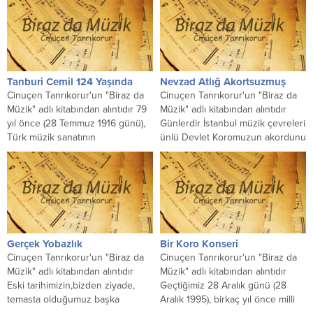
önüne...
Tanburi Cemil 124 Yaşında
Nevzad Atlığ Akortsuzmuş
Cinuçen Tanrıkorur'un "Biraz da
Cinuçen Tanrıkorur'un "Biraz da
Müzik" adlı kitabından alıntıdır 79
Müzik" adlı kitabından alıntıdır
yıl önce (28 Temmuz 1916 günü),
Günlerdir İstanbul müzik çevreleri
Türk müzik sanatının
ünlü Devlet Koromuzun akordunu
dehalarından Tanburi Cemil...
konuşuyor. Japonya'da elektronik
cihazlarla yapılan...
Gerçek Yobazlık
Bir Koro Konseri
Cinuçen Tanrıkorur'un "Biraz da
Cinuçen Tanrıkorur'un "Biraz da
Müzik" adlı kitabından alıntıdır
Müzik" adlı kitabından alıntıdır
Eski tarihimizin,bizden ziyade,
Geçtiğimiz 28 Aralık günü (28
temasta olduğumuz başka
Aralık 1995), birkaç yıl önce milli