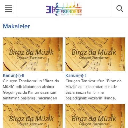
Makaleler
Kanun(-i)-II
Kanun(-i)-I
Cinuçen Tanrıkorur'un "Biraz da
Cinuçen Tanrıkorur'un "Biraz da
Müzik" adlı kitabından alıntıdır
Müzik" adlı kitabından alıntıdır
Geçen yazıda Kanun sazımızın
Sazlarımızın tanıtımına
tanıtımına başlamış, hacminden
başladığımız yazıların ilkinde,
dolayı konuyu bitirememiştik.
nefesli sazlarımızın en kutsalı
Kaldığımız yerden devam...
Ney’i, ondan sonraki yazıda...