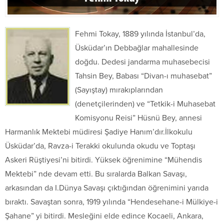
Fehmi Tokay, 1889 yılında İstanbul’da,
Üsküdar’ın Debbağlar mahallesinde
doğdu. Dedesi jandarma muhasebecisi
Tahsin Bey, Babası “Divan-ı muhasebat”
(Sayıştay) mırakıplarından
(denetçilerinden) ve “Tetkik-i Muhasebat
Komisyonu Reisi” Hüsnü Bey, annesi
Harmanlık Mektebi müdiresi Şadiye Hanım’dır.İlkokulu
Üsküdar’da, Ravza-i Terakki okulunda okudu ve Toptaşı
Askeri Rüştiyesi’ni bitirdi. Yüksek öğrenimine “Mühendis
Mektebi” nde devam etti. Bu sıralarda Balkan Savaşı,
arkasından da I.Dünya Savaşı çıktığından öğrenimini yarıda
bıraktı. Savaştan sonra, 1919 yılında “Hendesehane-i Mülkiye-i
Şahane” yi bitirdi. Mesleğini elde edince Kocaeli, Ankara,