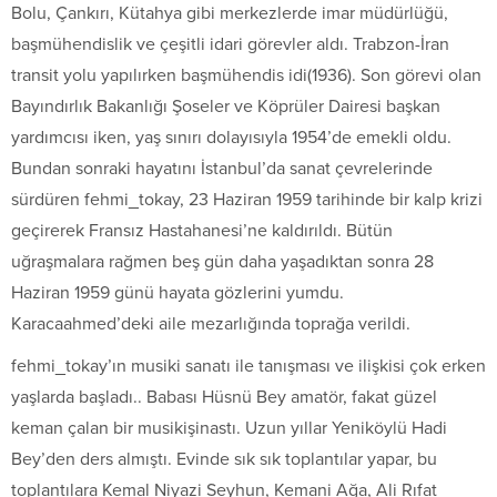
Bolu, Çankırı, Kütahya gibi merkezlerde imar müdürlüğü,
başmühendislik ve çeşitli idari görevler aldı. Trabzon-İran
transit yolu yapılırken başmühendis idi(1936). Son görevi olan
Bayındırlık Bakanlığı Şoseler ve Köprüler Dairesi başkan
yardımcısı iken, yaş sınırı dolayısıyla 1954’de emekli oldu.
Bundan sonraki hayatını İstanbul’da sanat çevrelerinde
sürdüren fehmi_tokay, 23 Haziran 1959 tarihinde bir kalp krizi
geçirerek Fransız Hastahanesi’ne kaldırıldı. Bütün
uğraşmalara rağmen beş gün daha yaşadıktan sonra 28
Haziran 1959 günü hayata gözlerini yumdu.
Karacaahmed’deki aile mezarlığında toprağa verildi.
fehmi_tokay’ın musiki sanatı ile tanışması ve ilişkisi çok erken
yaşlarda başladı.. Babası Hüsnü Bey amatör, fakat güzel
keman çalan bir musikişinastı. Uzun yıllar Yeniköylü Hadi
Bey’den ders almıştı. Evinde sık sık toplantılar yapar, bu
toplantılara Kemal Niyazi Seyhun, Kemani Ağa, Ali Rıfat