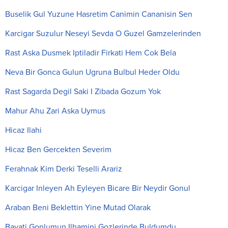
Buselik Gul Yuzune Hasretim Canimin Cananisin Sen
Karcigar Suzulur Neseyi Sevda O Guzel Gamzelerinden
Rast Aska Dusmek Iptiladir Firkati Hem Cok Bela
Neva Bir Gonca Gulun Ugruna Bulbul Heder Oldu
Rast Sagarda Degil Saki I Zibada Gozum Yok
Mahur Ahu Zari Aska Uymus
Hicaz Ilahi
Hicaz Ben Gercekten Severim
Ferahnak Kim Derki Teselli Arariz
Karcigar Inleyen Ah Eyleyen Bicare Bir Neydir Gonul
Araban Beni Beklettin Yine Mutad Olarak
Bayati Gonlumun Ilhamini Gozlerinde Buldumdu