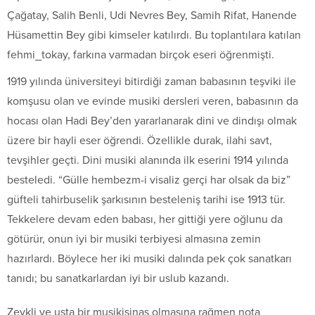
Çağatay, Salih Benli, Udi Nevres Bey, Samih Rifat, Hanende
Hüsamettin Bey gibi kimseler katılırdı. Bu toplantılara katılan
fehmi_tokay, farkına varmadan birçok eseri öğrenmişti.
1919 yılında üniversiteyi bitirdiği zaman babasının teşviki ile
komşusu olan ve evinde musiki dersleri veren, babasının da
hocası olan Hadi Bey’den yararlanarak dini ve dindışı olmak
üzere bir hayli eser öğrendi. Özellikle durak, ilahi savt,
tevşihler geçti. Dini musiki alanında ilk eserini 1914 yılında
besteledi. “Gülle hembezm-i visaliz gerçi har olsak da biz”
güfteli tahirbuselik şarkısının besteleniş tarihi ise 1913 tür.
Tekkelere devam eden babası, her gittiği yere oğlunu da
götürür, onun iyi bir musiki terbiyesi almasına zemin
hazırlardı. Böylece her iki musiki dalında pek çok sanatkarı
tanıdı; bu sanatkarlardan iyi bir uslub kazandı.
Zevkli ve usta bir musikişinas olmasına rağmen nota