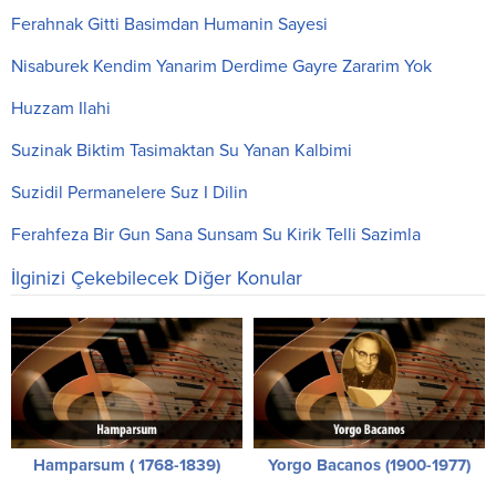
Ferahnak Gitti Basimdan Humanin Sayesi
Nisaburek Kendim Yanarim Derdime Gayre Zararim Yok
Huzzam Ilahi
Suzinak Biktim Tasimaktan Su Yanan Kalbimi
Suzidil Permanelere Suz I Dilin
Ferahfeza Bir Gun Sana Sunsam Su Kirik Telli Sazimla
İlginizi Çekebilecek Diğer Konular
Hamparsum ( 1768-1839)
Yorgo Bacanos (1900-1977)