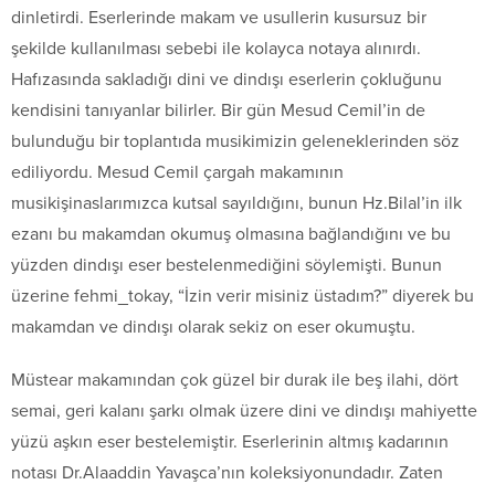
dinletirdi. Eserlerinde makam ve usullerin kusursuz bir
şekilde kullanılması sebebi ile kolayca notaya alınırdı.
Hafızasında sakladığı dini ve dindışı eserlerin çokluğunu
kendisini tanıyanlar bilirler. Bir gün Mesud Cemil’in de
bulunduğu bir toplantıda musikimizin geleneklerinden söz
ediliyordu. Mesud Cemil çargah makamının
musikişinaslarımızca kutsal sayıldığını, bunun Hz.Bilal’in ilk
ezanı bu makamdan okumuş olmasına bağlandığını ve bu
yüzden dindışı eser bestelenmediğini söylemişti. Bunun
üzerine fehmi_tokay, “İzin verir misiniz üstadım?” diyerek bu
makamdan ve dindışı olarak sekiz on eser okumuştu.
Müstear makamından çok güzel bir durak ile beş ilahi, dört
semai, geri kalanı şarkı olmak üzere dini ve dindışı mahiyette
yüzü aşkın eser bestelemiştir. Eserlerinin altmış kadarının
notası Dr.Alaaddin Yavaşca’nın koleksiyonundadır. Zaten