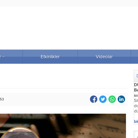
z
Etkinlikler
Videolar
D
Be
s
753
Si
do
dü
bk