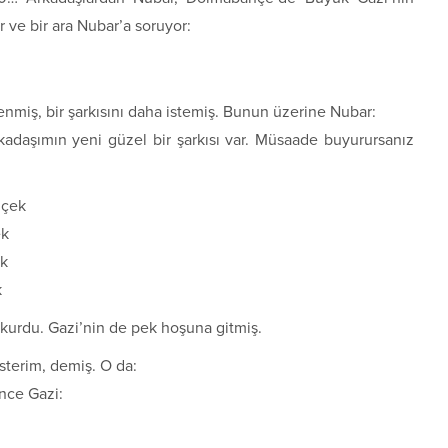
r ve bir ara Nubar’a soruyor:
miş, bir şarkısını daha istemiş. Bunun üzerine Nubar:
adaşımın yeni güzel bir şarkısı var. Müsaade buyurursanız
içek
ek
ek
k
kurdu. Gazi’nin de pek hoşuna gitmiş.
sterim, demiş. O da:
nce Gazi: