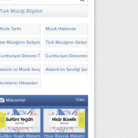
Türk Müziği Bilgileri
Müzik Tarihi
Müzik Hakkında
Batı Müziğinin Gelişimi
Türk Müziğinin Gelişimi
Cumhuriyet Dönemi Türk Müziği’nde Yapılanlar
Cumhuriyet Döneminde Türk Müziği İçin Görüşl
Atatürk ve Müzik Sevgisi
Atatürk’ün Sevdiği Şarkılar ve Notaları
Bestelerin Hikayeleri
Makamlar
TÜMÜ
Hisar Bûselik Makamı
Zirgüleli Hicaz
Müsteâr Makamı