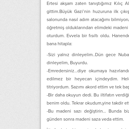
Ertesi akşam zaten tanıştığımız Kılıç A
gittim.Büyük Gazi’nin huzuruna ilk çı
salonunda nasıl adım atacağımı bilmiyoru
öğretmiş olduklarından elimdeki madeni tan
oturdum. Evvela bir fısıltı oldu. Hanend
bana hitapla:
-Sizi yalnız dinleyelim..Dün gece Nuba
dinleyelim, Buyurdu.
-Emredersiniz…diye okumaya hazırlan
edilmez bir heyecan içindeydim. Hele
titriyordum. Sazımı akord ettim ve tek b
-Bir daha okuyun dedi. Bu iltifatın verd
benim oldu. Tekrar okudum,yine takdir et
-Bu madeni sazı değiştirin… Bunda bi
günden sonra madeni saza veda ettim.