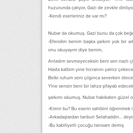
huzurunda çalıyor, Gazi de zevkle dinliyo
-Kendi eserleriniz de var mı?
Nubar da okumuş. Gazi bunu da çok beğen
-Efendim benim başka şarkım yok bir ark
onu okuyayım diye benim,
Anladım sevmeyeceksin beni sen nazlı ç
Hasta kalbim yine hicranını yalnız çekec
Belki ruhum seni çılgınca severken ölec
Yine sensin beni bir lahza şifayab edece
şarkımı okumuş. Nubar hakikaten güzel o
-Kimin bu? Bu eserin sahibini öğrenmek i
-Arkadaşlardan tanburi Selahaddin… deyi
-Bu kabiliyetli çocuğu tanısam demiş