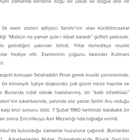
 Aynı zamanda kendine özgü bir uslub ve boğuk sesi ile
İlk eseri sözleri adliyeci Senihi’nin olan kürdilihicazkar
 “Mülkün ne yaman şule-i ikbali karardı” güfteli şarkısıdır.
tirdiğini yakınları bilirdi. Yıllar ilerledikçe musiki
kılar hediye etti. Eserlerinin çoğunu İskender Kutmani
ir.
 esprili konuşan Selahaddin Pınar gerek musiki çevrelerinde,
an bir kimseydi. İçkiye düşkündü; çok güzel meze hazırlar ve
Bursa’da ciddi olarak hastalanmış, bir “kalb infarktüsü”
dori’nin lokantasında, yanında söz yazarı Selim Aru olduğu
lp krizi sonucu öldü. 7 Şubat 1960 tarihinde kalabalık bir
n sonra Zincirlikuyu Asri Mezarlığı’nda toğrağa verildi.
stanbul’da bulunduğu zamanlar huzuruna çağırırdı. Bunlardan
 1930… Arkadaşlardan Nubar, Dolmabahçe’de Büyük Gazi’nin