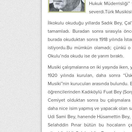
Hukuk Müderrisliği” 
severdi.Türk Musikisi
İlkokulu okuduğu yıllarda Sadık Bey, Çal
tamamladı. Buradan sonra sırasıyla önc
burada okuduktan sonra 1918 yılında İsta
istiyordu.Bu mümkün olamadı; çünkü o mu
Okulu’nda okudu ise de yarım bıraktı.
Musiki çalışmalarına on iki yaşında iken, 
1920 yılında kurulan, daha sonra “Üsk
Musiki”nin kurucuları arasında bulundu. 
öğrencilerinden Kadıköylü Fuat Bey (Sorgu
Cemiyet olduktan sonra bu çalışmalara
daha nice isim yapmış ve yapacak olan san
Udi Sami Bey, hanende Hüsamettin Bey, K
Selahddin Pınar bütün bu hocaların çeş