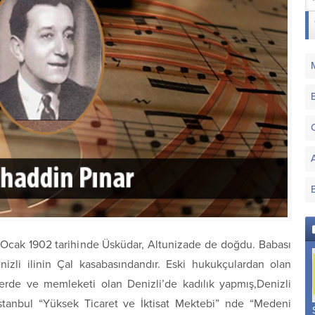
 Ocak 1902 tarihinde Üsküdar, Altunizade de doğdu. Babası
izli ilinin Çal kasabasındandır. Eski hukukçulardan olan
llerde ve memleketi olan Denizli’de kadılık yapmış,Denizli
 İstanbul “Yüksek Ticaret ve İktisat Mektebi” nde “Medeni
Sipihr Makamı
Segâh Mâye Makamı
Sultâni Yegâh Makamı