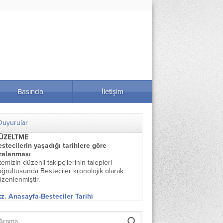
Basında
İletişim
Duyurular
ÜZELTME
stecilerin yaşadığı tarihlere göre
ıralanması
temizin düzenli takipçilerinin talepleri
ğrultusunda Besteciler kronolojik olarak
zenlenmiştir.
z. Anasayfa-Besteciler Tarihi