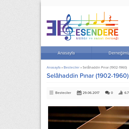
Anasayfa
Derneğimi
Anasayfa
»
Besteciler
»
Selâhaddin Pınar (1902-1960)
Selâhaddin Pınar (1902-1960)
Besteciler
29.06.2017
0
6.