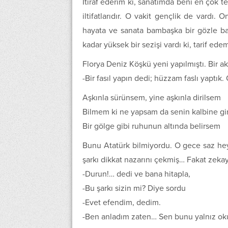
İtiraf ederim ki, sanatımda beni en çok 
iltifatlarıdır. O vakit gençlik de vardı.
hayata ve sanata bambaşka bir gözle ba
kadar yüksek bir sezişi vardı ki, tarif e
Florya Deniz Köşkü yeni yapılmıştı. Bir ak
-Bir fasıl yapın dedi; hüzzam faslı yaptık.
Aşkınla sürünsem, yine aşkınla dirilsem
Bilmem ki ne yapsam da senin kalbine g
Bir gölge gibi ruhunun altında belirsem
Bunu Atatürk bilmiyordu. O gece saz heye
şarkı dikkat nazarını çekmiş… Fakat zeka
-Durun!… dedi ve bana hitapla,
-Bu şarkı sizin mi? Diye sordu
-Evet efendim, dedim.
-Ben anladım zaten… Sen bunu yalnız ok