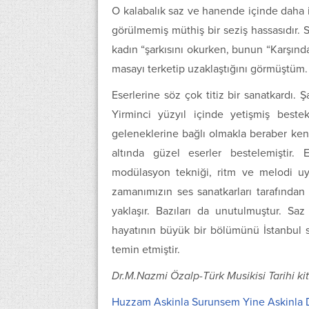
O kalabalık saz ve hanende içinde daha i
görülmemiş müthiş bir seziş hassasıdır. 
kadın “şarkısını okurken, bunun “Karşınd
masayı terketip uzaklaştığını görmüştüm.
Eserlerine söz çok titiz bir sanatkardı. 
Yirminci yüzyıl içinde yetişmiş beste
geleneklerine bağlı olmakla beraber kend
altında güzel eserler bestelemiştir. 
modülasyon tekniği, ritm ve melodi uy
zamanımızın ses sanatkarları tarafından 
yaklaşır. Bazıları da unutulmuştur. Saz
hayatının büyük bir bölümünü İstanbul 
temin etmiştir.
Dr.M.Nazmi Özalp-Türk Musikisi Tarihi kit
Huzzam Askinla Surunsem Yine Askinla 