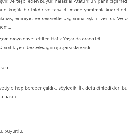
teşvik ve teşci eden büyük halaskar Atatürk’ün paha biçilmez
 Onun küçük bir takdir ve teşviki insana yaratmak kudretleri,
kmak, emniyet ve cesaretle bağlanma aşkını verirdi. Ve o
demem…
şam oraya davet ettiler. Hafız Yaşar da orada idi.
 O aralık yeni bestelediğim şu şarkı da vardı:
irsem
tiyle hep beraber çaldık, söyledik. İlk defa dinledikleri bu
ya bakın:
u, buyurdu.