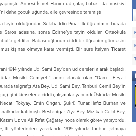
yapmıştı. Annesi İsmet Hanım ud çalar, babası da musikiyi
’ni daha çocukluğunda, aile çevresinde tanımıştı.
’a tayin olduğundan Selahaddin Pınar İlk öğrenimini burada
e Saros adasına, sonra Edirne’ye tayin oldular. Ortaokula
nbul’a geldiler. Babası oğlunun ciddi bir öğrenim görmesini
sikişinas olmaya karar vermişti. Bir süre İtalyan Ticaret
yani 1914 yılında Udi Sami Bey’den ud dersleri alarak başladı.
üdar Musiki Cemiyeti” adını alacak olan “Darü-l Feyz-i
Burada telgrafçı Ata Bey, Udi Sami Bey, Tanburi Cemil Bey’in
ç) gibi kimselerle ciddi çalışmalar yapılırdı.Üsküdar Musiki
 Necati Tokyay, Emin Ongan, Şükrü Tunar,Hafız Burhan ve
Sana Dün Bir
Sana Nerden Gönül
Hatırla Ey Gönül Hoş
atkarlar katılmıştı. Bestenigar Ziya Bey, Mızıkalı Celal Bey,
Tepeden Baktım Aziz
Verdim
Geçen Demi
azım Uz ve Ali Rıfat Çağatay hoca olarak görev yapıyordu.
İstanbul
itli yönlerinden yararlandı. 1919 yılında tanbur çalmaya