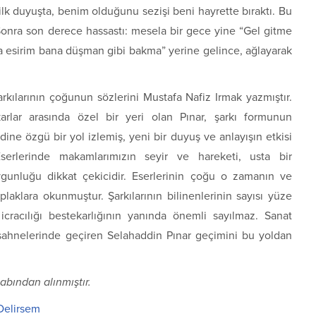
lk duyuşta, benim olduğunu sezişi beni hayrette bıraktı. Bu
Sonra son derece hassastı: mesela bir gece yine “Gel gitme
a esirim bana düşman gibi bakma” yerine gelince, ağlayarak
Şarkılarının çoğunun sözlerini Mustafa Nafiz Irmak yazmıştır.
karlar arasında özel bir yeri olan Pınar, şarkı formunun
ine özgü bir yol izlemiş, yeni bir duyuş ve anlayışın etkisi
Eserlerinde makamlarımızın seyir ve hareketi, usta bir
gunluğu dikkat çekicidir. Eserlerinin çoğu o zamanın ve
plaklara okunmuştur. Şarkılarının bilinenlerinin sayısı yüze
 icracılığı bestekarlığının yanında önemli sayılmaz. Sanat
sahnelerinde geçiren Selahaddin Pınar geçimini bu yoldan
abından alınmıştır.
Delirsem