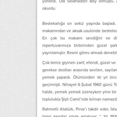
yöneldi. Udi Selahaddin Bey olmuştu.
okurdu.
Bestekarlığa on sekiz yaşında başladı. 
makamından ve aksak usulünde bestelediği
En çok bu makamı sevdiğini ve dile ge
repertuvarımıza birbirinden güzel şar
yayınlamıştır. Resmi görev almadı denebil
Çok temiz giyinen zarif, efendi, güzel ve
gerekse dostları arasında sevilen, sayıl
yemek yapardı. Ölümünden iki yıl önce 
geçirmişti. Nihayet 6 Şubat 1960 günü To
halde, yemek yemek üzereyken yine bir ka
toplulukla Şişli Camii’nde kılınan namazda
Rahmetli Atatürk, Pınar’ı takdir eder, İ
birini kendisi şöyle anlatıyor: “…Yıl