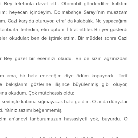
li Bey telefonla davet etti. Otomobil gönderdiler, kalktım
kışım; heyecan içindeyim. Dolmabahçe Sarayı’nın muazzam
m. Gazi karşıda oturuyor, etraf da kalabalık. Ne yapacağımı
burla ilerledim; elin öptüm. İltifat ettiler. Bir yer gösterdi
eler okudular; ben de iştirak ettim. Bir müddet sonra Gazi
r Bey güzel bir eserinizi okudu. Bir de sizin ağzınızdan
dım ama, bir hata edeceğim diye ödüm kopuyordu. Tarif
 bakışlarım gözlerine ilişince büyülenmiş gibi oluyor,
aşına okudum. Çok mütehassis oldu:
iği sevinçle kabıma sığmayacak hale geldim. O anda dünyalar
ti. Yalnız sazımı beğenmemiş.
zim an’anevi tanburumuzun hassasiyeti yok, buyurdu. O